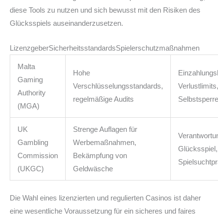
diese Tools zu nutzen und sich bewusst mit den Risiken des
Glücksspiels auseinanderzusetzen.
LizenzgeberSicherheitsstandardsSpielerschutzmaßnahmen
Malta
Hohe
Einzahlungsl
Gaming
Verschlüsselungsstandards,
Verlustlimits
Authority
regelmäßige Audits
Selbstsperr
(MGA)
UK
Strenge Auflagen für
Verantwortu
Gambling
Werbemaßnahmen,
Glücksspiel,
Commission
Bekämpfung von
Spielsuchtpr
(UKGC)
Geldwäsche
Die Wahl eines lizenzierten und regulierten Casinos ist daher
eine wesentliche Voraussetzung für ein sicheres und faires