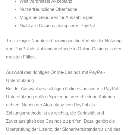
Weit verbreitete Akzeptanz
Nutzerfreundliche Oberfläche
Mögliche Gebühren für Auszahlungen
Nicht alle Casinos akzeptieren PayPal
Trotz einiger Nachteile überwiegen die Vorteile der Nutzung
von PayPal als Zahlungsmethode in Online-Casinos in den
meisten Fällen.
Auswahl des richtigen Online-Casinos mit PayPal-
Unterstützung
Bei der Auswahl des richtigen Online-Casinos mit PayPal-
Unterstützung sollten Spieler auf verschiedene Kriterien
achten. Neben der Akzeptanz von PayPal als
Zahlungsmethode ist es wichtig, die Seriosität und
Zuverlässigkeit des Casinos zu prüfen. Dazu gehört die
Überprüfung der Lizenz, der Sicherheitsstandards und des