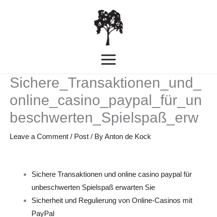
Skip
MAIN
to
MENU
content
Sichere_Transaktionen_und_
online_casino_paypal_für_un
beschwerten_Spielspaß_erw
Leave a Comment
/
Post
/ By
Anton de Kock
Sichere Transaktionen und online casino paypal für
unbeschwerten Spielspaß erwarten Sie
Sicherheit und Regulierung von Online-Casinos mit
PayPal