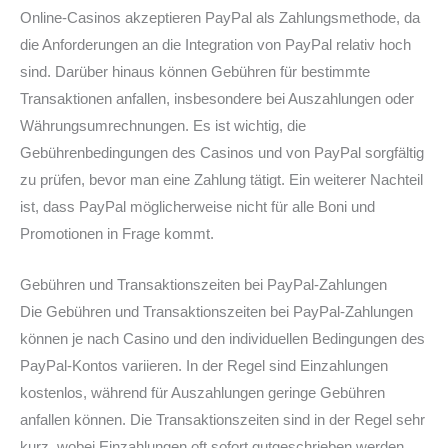
Online-Casinos akzeptieren PayPal als Zahlungsmethode, da
die Anforderungen an die Integration von PayPal relativ hoch
sind. Darüber hinaus können Gebühren für bestimmte
Transaktionen anfallen, insbesondere bei Auszahlungen oder
Währungsumrechnungen. Es ist wichtig, die
Gebührenbedingungen des Casinos und von PayPal sorgfältig
zu prüfen, bevor man eine Zahlung tätigt. Ein weiterer Nachteil
ist, dass PayPal möglicherweise nicht für alle Boni und
Promotionen in Frage kommt.
Gebühren und Transaktionszeiten bei PayPal-Zahlungen
Die Gebühren und Transaktionszeiten bei PayPal-Zahlungen
können je nach Casino und den individuellen Bedingungen des
PayPal-Kontos variieren. In der Regel sind Einzahlungen
kostenlos, während für Auszahlungen geringe Gebühren
anfallen können. Die Transaktionszeiten sind in der Regel sehr
kurz, wobei Einzahlungen oft sofort gutgeschrieben werden