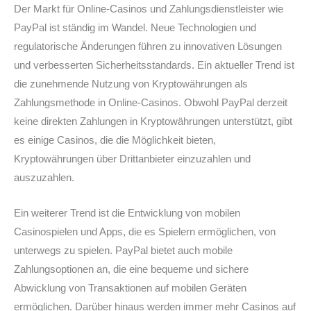
Der Markt für Online-Casinos und Zahlungsdienstleister wie
PayPal ist ständig im Wandel. Neue Technologien und
regulatorische Änderungen führen zu innovativen Lösungen
und verbesserten Sicherheitsstandards. Ein aktueller Trend ist
die zunehmende Nutzung von Kryptowährungen als
Zahlungsmethode in Online-Casinos. Obwohl PayPal derzeit
keine direkten Zahlungen in Kryptowährungen unterstützt, gibt
es einige Casinos, die die Möglichkeit bieten,
Kryptowährungen über Drittanbieter einzuzahlen und
auszuzahlen.
Ein weiterer Trend ist die Entwicklung von mobilen
Casinospielen und Apps, die es Spielern ermöglichen, von
unterwegs zu spielen. PayPal bietet auch mobile
Zahlungsoptionen an, die eine bequeme und sichere
Abwicklung von Transaktionen auf mobilen Geräten
ermöglichen. Darüber hinaus werden immer mehr Casinos auf