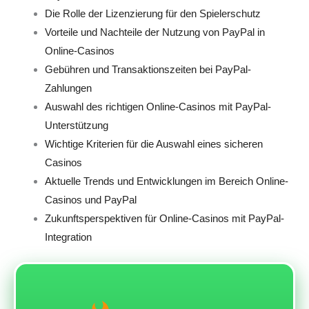
Die Rolle der Lizenzierung für den Spielerschutz
Vorteile und Nachteile der Nutzung von PayPal in
Online-Casinos
Gebühren und Transaktionszeiten bei PayPal-
Zahlungen
Auswahl des richtigen Online-Casinos mit PayPal-
Unterstützung
Wichtige Kriterien für die Auswahl eines sicheren
Casinos
Aktuelle Trends und Entwicklungen im Bereich Online-
Casinos und PayPal
Zukunftsperspektiven für Online-Casinos mit PayPal-
Integration