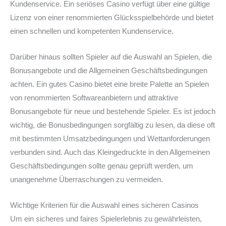
Kundenservice. Ein seriöses Casino verfügt über eine gültige
Lizenz von einer renommierten Glücksspielbehörde und bietet
einen schnellen und kompetenten Kundenservice.
Darüber hinaus sollten Spieler auf die Auswahl an Spielen, die
Bonusangebote und die Allgemeinen Geschäftsbedingungen
achten. Ein gutes Casino bietet eine breite Palette an Spielen
von renommierten Softwareanbietern und attraktive
Bonusangebote für neue und bestehende Spieler. Es ist jedoch
wichtig, die Bonusbedingungen sorgfältig zu lesen, da diese oft
mit bestimmten Umsatzbedingungen und Wettanforderungen
verbunden sind. Auch das Kleingedruckte in den Allgemeinen
Geschäftsbedingungen sollte genau geprüft werden, um
unangenehme Überraschungen zu vermeiden.
Wichtige Kriterien für die Auswahl eines sicheren Casinos
Um ein sicheres und faires Spielerlebnis zu gewährleisten,