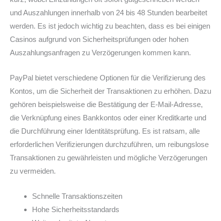
und Auszahlungen innerhalb von 24 bis 48 Stunden bearbeitet
werden. Es ist jedoch wichtig zu beachten, dass es bei einigen
Casinos aufgrund von Sicherheitsprüfungen oder hohen
Auszahlungsanfragen zu Verzögerungen kommen kann.
PayPal bietet verschiedene Optionen für die Verifizierung des
Kontos, um die Sicherheit der Transaktionen zu erhöhen. Dazu
gehören beispielsweise die Bestätigung der E-Mail-Adresse,
die Verknüpfung eines Bankkontos oder einer Kreditkarte und
die Durchführung einer Identitätsprüfung. Es ist ratsam, alle
erforderlichen Verifizierungen durchzuführen, um reibungslose
Transaktionen zu gewährleisten und mögliche Verzögerungen
zu vermeiden.
Schnelle Transaktionszeiten
Hohe Sicherheitsstandards