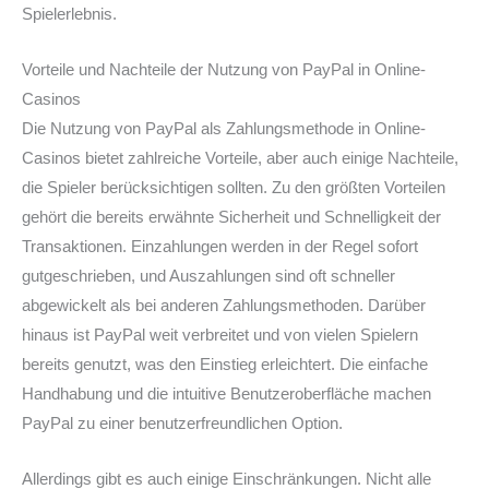
Spielerlebnis.
Vorteile und Nachteile der Nutzung von PayPal in Online-
Casinos
Die Nutzung von PayPal als Zahlungsmethode in Online-
Casinos bietet zahlreiche Vorteile, aber auch einige Nachteile,
die Spieler berücksichtigen sollten. Zu den größten Vorteilen
gehört die bereits erwähnte Sicherheit und Schnelligkeit der
Transaktionen. Einzahlungen werden in der Regel sofort
gutgeschrieben, und Auszahlungen sind oft schneller
abgewickelt als bei anderen Zahlungsmethoden. Darüber
hinaus ist PayPal weit verbreitet und von vielen Spielern
bereits genutzt, was den Einstieg erleichtert. Die einfache
Handhabung und die intuitive Benutzeroberfläche machen
PayPal zu einer benutzerfreundlichen Option.
Allerdings gibt es auch einige Einschränkungen. Nicht alle