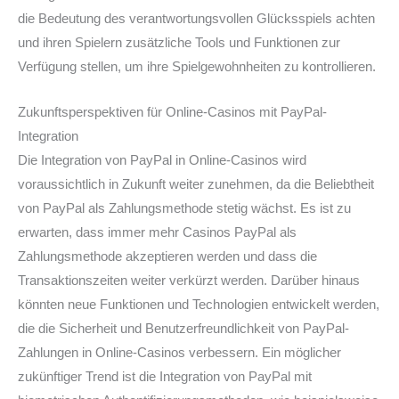
die Bedeutung des verantwortungsvollen Glücksspiels achten
und ihren Spielern zusätzliche Tools und Funktionen zur
Verfügung stellen, um ihre Spielgewohnheiten zu kontrollieren.
Zukunftsperspektiven für Online-Casinos mit PayPal-
Integration
Die Integration von PayPal in Online-Casinos wird
voraussichtlich in Zukunft weiter zunehmen, da die Beliebtheit
von PayPal als Zahlungsmethode stetig wächst. Es ist zu
erwarten, dass immer mehr Casinos PayPal als
Zahlungsmethode akzeptieren werden und dass die
Transaktionszeiten weiter verkürzt werden. Darüber hinaus
könnten neue Funktionen und Technologien entwickelt werden,
die die Sicherheit und Benutzerfreundlichkeit von PayPal-
Zahlungen in Online-Casinos verbessern. Ein möglicher
zukünftiger Trend ist die Integration von PayPal mit