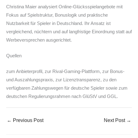
Christina Maier analysiert Online-Glücksspielangebote mit
Fokus auf Spielstruktur, Bonuslogik und praktische
Nutzbarkeit für Spieler in Deutschland. Ihr Ansatz ist
vergleichend, nüchtern und auf langfristige Einordnung statt auf
Werbeversprechen ausgerichtet.
Quellen
zum Anbieterprofil, zur Rival-Gaming-Plattform, zur Bonus-
und Auszahlungspraxis, zur Lizenztransparenz, zu den
verfügbaren Zahlungswegen für deutsche Spieler sowie zum
deutschen Regulierungsrahmen nach GlüStV und GGL.
←
Previous Post
Next Post
→