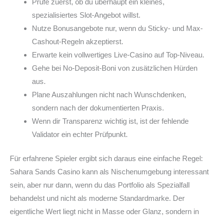
Prüfe zuerst, ob du überhaupt ein kleines,
spezialisiertes Slot-Angebot willst.
Nutze Bonusangebote nur, wenn du Sticky- und Max-
Cashout-Regeln akzeptierst.
Erwarte kein vollwertiges Live-Casino auf Top-Niveau.
Gehe bei No-Deposit-Boni von zusätzlichen Hürden
aus.
Plane Auszahlungen nicht nach Wunschdenken,
sondern nach der dokumentierten Praxis.
Wenn dir Transparenz wichtig ist, ist der fehlende
Validator ein echter Prüfpunkt.
Für erfahrene Spieler ergibt sich daraus eine einfache Regel:
Sahara Sands Casino kann als Nischenumgebung interessant
sein, aber nur dann, wenn du das Portfolio als Spezialfall
behandelst und nicht als moderne Standardmarke. Der
eigentliche Wert liegt nicht in Masse oder Glanz, sondern in