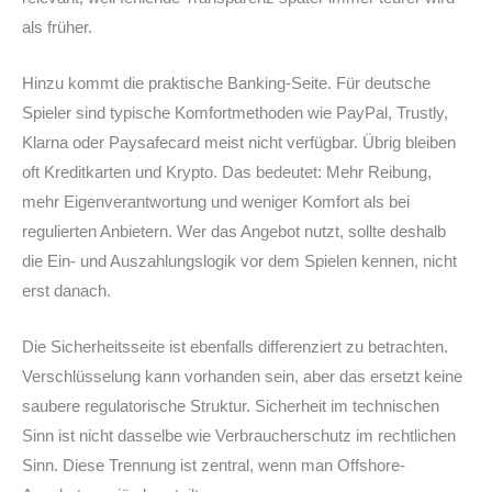
als früher.
Hinzu kommt die praktische Banking-Seite. Für deutsche
Spieler sind typische Komfortmethoden wie PayPal, Trustly,
Klarna oder Paysafecard meist nicht verfügbar. Übrig bleiben
oft Kreditkarten und Krypto. Das bedeutet: Mehr Reibung,
mehr Eigenverantwortung und weniger Komfort als bei
regulierten Anbietern. Wer das Angebot nutzt, sollte deshalb
die Ein- und Auszahlungslogik vor dem Spielen kennen, nicht
erst danach.
Die Sicherheitsseite ist ebenfalls differenziert zu betrachten.
Verschlüsselung kann vorhanden sein, aber das ersetzt keine
saubere regulatorische Struktur. Sicherheit im technischen
Sinn ist nicht dasselbe wie Verbraucherschutz im rechtlichen
Sinn. Diese Trennung ist zentral, wenn man Offshore-