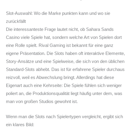
Slot-Auswahl: Wo die Marke punkten kann und wo sie
zurückfällt
Die interessanteste Frage lautet nicht, ob Sahara Sands
Casino viele Spiele hat, sondern welche Art von Spielen dort
eine Rolle spielt. Rival Gaming ist bekannt für eine ganz
eigene Präsentation. Die Slots haben oft interaktive Elemente,
Story-Ansätze und eine Spielweise, die sich von den üblichen
Standard-Slots abhebt. Das ist für erfahrene Spieler durchaus
reizvoll, weil es Abwechslung bringt. Allerdings hat diese
Eigenart auch eine Kehrseite: Die Spiele fühlen sich weniger
poliert an, die Produktionsqualität liegt häufig unter dem, was
man von großen Studios gewohnt ist.
Wenn man die Slots nach Spielertypen vergleicht, ergibt sich
ein klares Bild: