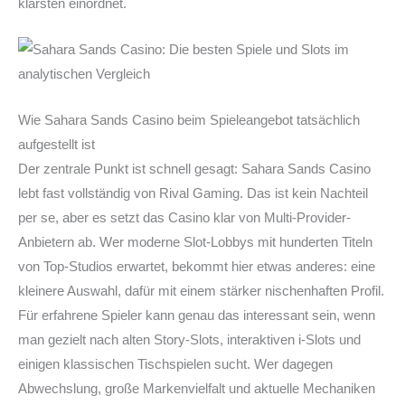
klarsten einordnet.
Wie Sahara Sands Casino beim Spieleangebot tatsächlich
aufgestellt ist
Der zentrale Punkt ist schnell gesagt: Sahara Sands Casino
lebt fast vollständig von Rival Gaming. Das ist kein Nachteil
per se, aber es setzt das Casino klar von Multi-Provider-
Anbietern ab. Wer moderne Slot-Lobbys mit hunderten Titeln
von Top-Studios erwartet, bekommt hier etwas anderes: eine
kleinere Auswahl, dafür mit einem stärker nischenhaften Profil.
Für erfahrene Spieler kann genau das interessant sein, wenn
man gezielt nach alten Story-Slots, interaktiven i-Slots und
einigen klassischen Tischspielen sucht. Wer dagegen
Abwechslung, große Markenvielfalt und aktuelle Mechaniken