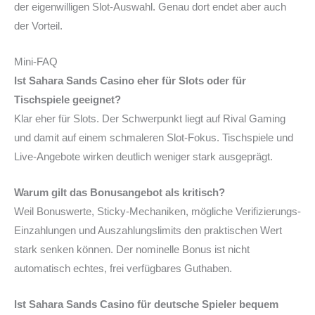
der eigenwilligen Slot-Auswahl. Genau dort endet aber auch
der Vorteil.
Mini-FAQ
Ist Sahara Sands Casino eher für Slots oder für
Tischspiele geeignet?
Klar eher für Slots. Der Schwerpunkt liegt auf Rival Gaming
und damit auf einem schmaleren Slot-Fokus. Tischspiele und
Live-Angebote wirken deutlich weniger stark ausgeprägt.
Warum gilt das Bonusangebot als kritisch?
Weil Bonuswerte, Sticky-Mechaniken, mögliche Verifizierungs-
Einzahlungen und Auszahlungslimits den praktischen Wert
stark senken können. Der nominelle Bonus ist nicht
automatisch echtes, frei verfügbares Guthaben.
Ist Sahara Sands Casino für deutsche Spieler bequem