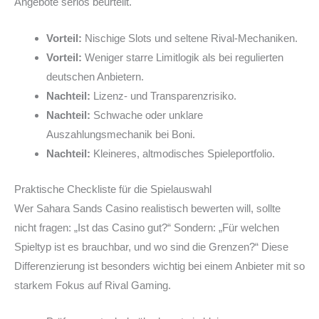
Angebote seriös beurteilt.
Vorteil:
Nischige Slots und seltene Rival-Mechaniken.
Vorteil:
Weniger starre Limitlogik als bei regulierten
deutschen Anbietern.
Nachteil:
Lizenz- und Transparenzrisiko.
Nachteil:
Schwache oder unklare
Auszahlungsmechanik bei Boni.
Nachteil:
Kleineres, altmodisches Spieleportfolio.
Praktische Checkliste für die Spielauswahl
Wer Sahara Sands Casino realistisch bewerten will, sollte
nicht fragen: „Ist das Casino gut?“ Sondern: „Für welchen
Spieltyp ist es brauchbar, und wo sind die Grenzen?“ Diese
Differenzierung ist besonders wichtig bei einem Anbieter mit so
starkem Fokus auf Rival Gaming.