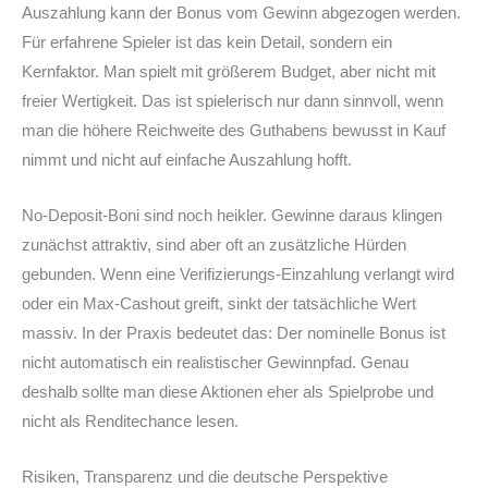
Auszahlung kann der Bonus vom Gewinn abgezogen werden.
Für erfahrene Spieler ist das kein Detail, sondern ein
Kernfaktor. Man spielt mit größerem Budget, aber nicht mit
freier Wertigkeit. Das ist spielerisch nur dann sinnvoll, wenn
man die höhere Reichweite des Guthabens bewusst in Kauf
nimmt und nicht auf einfache Auszahlung hofft.
No-Deposit-Boni sind noch heikler. Gewinne daraus klingen
zunächst attraktiv, sind aber oft an zusätzliche Hürden
gebunden. Wenn eine Verifizierungs-Einzahlung verlangt wird
oder ein Max-Cashout greift, sinkt der tatsächliche Wert
massiv. In der Praxis bedeutet das: Der nominelle Bonus ist
nicht automatisch ein realistischer Gewinnpfad. Genau
deshalb sollte man diese Aktionen eher als Spielprobe und
nicht als Renditechance lesen.
Risiken, Transparenz und die deutsche Perspektive