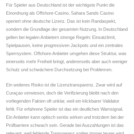
Für Spieler aus Deutschland ist der wichtigste Punkt die
Einordnung als Offshore-Casino. Sahara Sands Casino
operiert ohne deutsche Lizenz. Das ist kein Randaspekt,
sondern die Grundlage der gesamten Nutzung. In Deutschland
gelten bei legalen Anbietern strenge Regeln: Einsatzlimit,
Spielpausen, keine progressiven Jackpots und ein zentrales
Sperrsystem. Offshore-Anbieter umgehen diese Struktur, was
einerseits mehr Freiheit bringt, andererseits aber auch weniger
Schutz und schwächere Durchsetzung bei Problemen.
Ein weiteres Risiko ist die Lizenztransparenz. Zwar wird auf
Curaçao verwiesen, doch die Verifizierung bleibt nach den
vorliegenden Fakten oft unklar, weil ein klickbarer Validator
fehlt. Für erfahrene Spieler ist das ein deutliches Warnsignal.
Ein Anbieter kann optisch seriös wirken und trotzdem bei der
Prüfbarriere schwach sein. Gerade bei Auszahlungen ist das
relevant, weil fehlende Transparenz später immer teurer wird