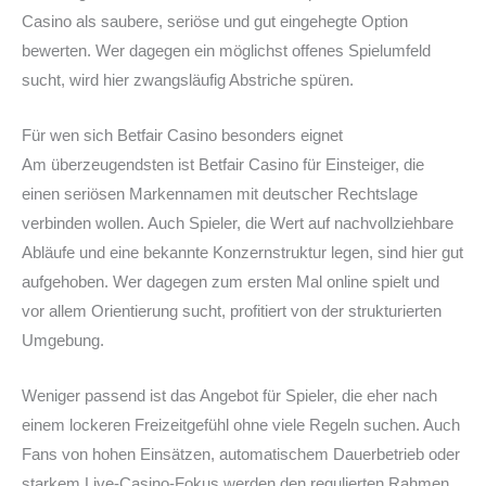
Casino als saubere, seriöse und gut eingehegte Option
bewerten. Wer dagegen ein möglichst offenes Spielumfeld
sucht, wird hier zwangsläufig Abstriche spüren.
Für wen sich Betfair Casino besonders eignet
Am überzeugendsten ist Betfair Casino für Einsteiger, die
einen seriösen Markennamen mit deutscher Rechtslage
verbinden wollen. Auch Spieler, die Wert auf nachvollziehbare
Abläufe und eine bekannte Konzernstruktur legen, sind hier gut
aufgehoben. Wer dagegen zum ersten Mal online spielt und
vor allem Orientierung sucht, profitiert von der strukturierten
Umgebung.
Weniger passend ist das Angebot für Spieler, die eher nach
einem lockeren Freizeitgefühl ohne viele Regeln suchen. Auch
Fans von hohen Einsätzen, automatischem Dauerbetrieb oder
starkem Live-Casino-Fokus werden den regulierten Rahmen