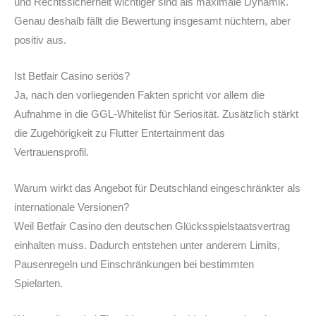
und Rechtssicherheit wichtiger sind als maximale Dynamik.
Genau deshalb fällt die Bewertung insgesamt nüchtern, aber
positiv aus.
Ist Betfair Casino seriös?
Ja, nach den vorliegenden Fakten spricht vor allem die
Aufnahme in die GGL-Whitelist für Seriosität. Zusätzlich stärkt
die Zugehörigkeit zu Flutter Entertainment das
Vertrauensprofil.
Warum wirkt das Angebot für Deutschland eingeschränkter als
internationale Versionen?
Weil Betfair Casino den deutschen Glücksspielstaatsvertrag
einhalten muss. Dadurch entstehen unter anderem Limits,
Pausenregeln und Einschränkungen bei bestimmten
Spielarten.