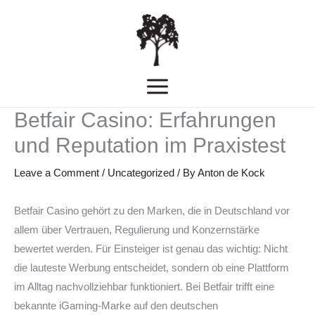
Skip
MAIN
to
MENU
content
Betfair Casino: Erfahrungen
und Reputation im Praxistest
Leave a Comment
/
Uncategorized
/ By
Anton de Kock
Betfair Casino gehört zu den Marken, die in Deutschland vor
allem über Vertrauen, Regulierung und Konzernstärke
bewertet werden. Für Einsteiger ist genau das wichtig: Nicht
die lauteste Werbung entscheidet, sondern ob eine Plattform
im Alltag nachvollziehbar funktioniert. Bei Betfair trifft eine
bekannte iGaming-Marke auf den deutschen