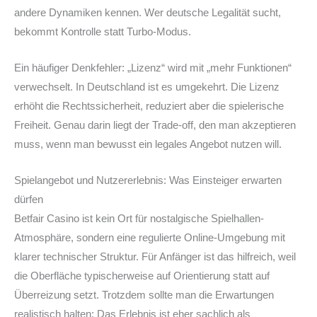
andere Dynamiken kennen. Wer deutsche Legalität sucht,
bekommt Kontrolle statt Turbo-Modus.
Ein häufiger Denkfehler: „Lizenz“ wird mit „mehr Funktionen“
verwechselt. In Deutschland ist es umgekehrt. Die Lizenz
erhöht die Rechtssicherheit, reduziert aber die spielerische
Freiheit. Genau darin liegt der Trade-off, den man akzeptieren
muss, wenn man bewusst ein legales Angebot nutzen will.
Spielangebot und Nutzererlebnis: Was Einsteiger erwarten
dürfen
Betfair Casino ist kein Ort für nostalgische Spielhallen-
Atmosphäre, sondern eine regulierte Online-Umgebung mit
klarer technischer Struktur. Für Anfänger ist das hilfreich, weil
die Oberfläche typischerweise auf Orientierung statt auf
Überreizung setzt. Trotzdem sollte man die Erwartungen
realistisch halten: Das Erlebnis ist eher sachlich als