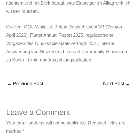
nüchtern und mit Blick darauf, was Einsteiger im Alltag wirklich
wissen müssen.
Quellen: GGL-Whitelist, Betfair Deutschland AGB (Version
April 2026), Flutter Annual Report 2025, regulatorische
Vorgaben des Glücksspielstaatsvertrags 2021, interne
Auswertung von Nutzerberichten und Community-Hinweisen
zu Konto-, Limit- und Auszahlungsabläufen.
←
Previous Post
Next Post
→
Leave a Comment
Your email address will not be published.
Required fields are
marked
*