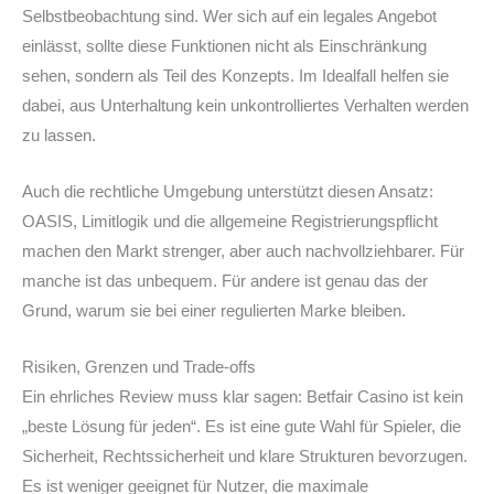
Selbstbeobachtung sind. Wer sich auf ein legales Angebot
einlässt, sollte diese Funktionen nicht als Einschränkung
sehen, sondern als Teil des Konzepts. Im Idealfall helfen sie
dabei, aus Unterhaltung kein unkontrolliertes Verhalten werden
zu lassen.
Auch die rechtliche Umgebung unterstützt diesen Ansatz:
OASIS, Limitlogik und die allgemeine Registrierungspflicht
machen den Markt strenger, aber auch nachvollziehbarer. Für
manche ist das unbequem. Für andere ist genau das der
Grund, warum sie bei einer regulierten Marke bleiben.
Risiken, Grenzen und Trade-offs
Ein ehrliches Review muss klar sagen: Betfair Casino ist kein
„beste Lösung für jeden“. Es ist eine gute Wahl für Spieler, die
Sicherheit, Rechtssicherheit und klare Strukturen bevorzugen.
Es ist weniger geeignet für Nutzer, die maximale