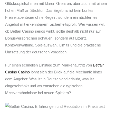
Glücksspielrahmen mit klaren Grenzen, aber auch mit einem
hohen Maß an Struktur. Das Ergebnis ist kein buntes
Freizeitabenteuer ohne Regeln, sondern ein nüchternes
Angebot mit erkennbarem Sicherheitsprofil. Wer wissen will,
ob Betfair Casino seriös wirkt, sollte deshalb nicht nur auf
Bonusversprechen schauen, sondern auf Lizenz,
Kontoverwaltung, Spielauswahl, Limits und die praktische
Umsetzung der deutschen Vorgaben.
Für einen schnellen Einstieg zum Markenauftritt von
Betfair
Casino Casino
lohnt sich der Blick auf die Mechanik hinter
dem Angebot: Was ist in Deutschland erlaubt, was ist
eingeschränkt und wo entstehen die typischen
Missverständnisse bei neuen Spielern?