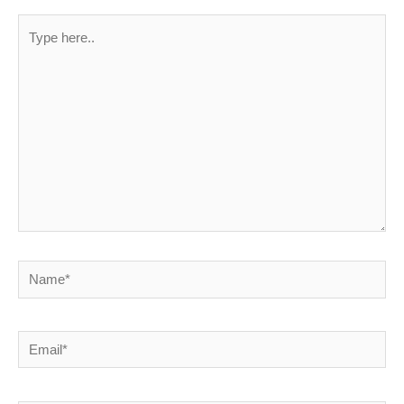
Type
here..
Name*
Email*