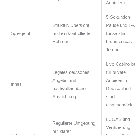
Anbietern
5-Sekunden-
Struktur, Übersicht
Pause und 1-€
Spielgefühl
und ein kontrollierter
Einsatzlimit
Rahmen
bremsen das
Tempo
Live-Casino is
Legales deutsches
für private
Angebot mit
Anbieter in
Inhalt
nachvollziehbarer
Deutschland
Ausrichtung
stark
eingeschränkt
LUGAS und
Regulierte Umgebung
Verifizierung
mit klarer