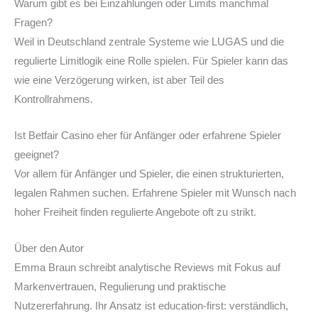
Warum gibt es bei Einzahlungen oder Limits manchmal
Fragen?
Weil in Deutschland zentrale Systeme wie LUGAS und die
regulierte Limitlogik eine Rolle spielen. Für Spieler kann das
wie eine Verzögerung wirken, ist aber Teil des
Kontrollrahmens.
Ist Betfair Casino eher für Anfänger oder erfahrene Spieler
geeignet?
Vor allem für Anfänger und Spieler, die einen strukturierten,
legalen Rahmen suchen. Erfahrene Spieler mit Wunsch nach
hoher Freiheit finden regulierte Angebote oft zu strikt.
Über den Autor
Emma Braun schreibt analytische Reviews mit Fokus auf
Markenvertrauen, Regulierung und praktische
Nutzererfahrung. Ihr Ansatz ist education-first: verständlich,