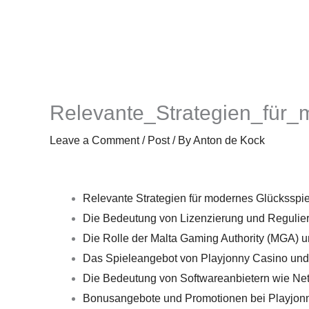
Skip
to
content
Relevante_Strategien_für_
Leave a Comment
/
Post
/ By
Anton de Kock
Relevante Strategien für modernes Glücksspie
Die Bedeutung von Lizenzierung und Regulier
Die Rolle der Malta Gaming Authority (MGA) 
Das Spieleangebot von Playjonny Casino und 
Die Bedeutung von Softwareanbietern wie Ne
Bonusangebote und Promotionen bei Playjon