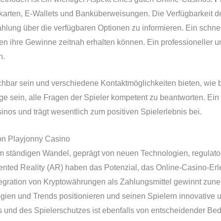
karten, E-Wallets und Banküberweisungen. Die Verfügbarkeit 
zahlung über die verfügbaren Optionen zu informieren. Ein schne
n ihre Gewinne zeitnah erhalten können. Ein professioneller u
n.
chbar sein und verschiedene Kontaktmöglichkeiten bieten, wie 
 Lage sein, alle Fragen der Spieler kompetent zu beantworten. Ein
nos und trägt wesentlich zum positiven Spielerlebnis bei.
von Playjonny Casino
inem ständigen Wandel, geprägt von neuen Technologien, regula
ented Reality (AR) haben das Potenzial, das Online-Casino-Er
 Integration von Kryptowährungen als Zahlungsmittel gewinnt z
ogien und Trends positionieren und seinen Spielern innovative 
ss und des Spielerschutzes ist ebenfalls von entscheidender B