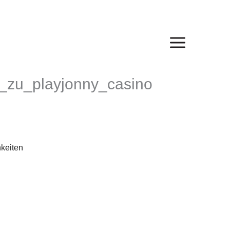
MAIN
MENU
t_zu_playjonny_casino
hkeiten