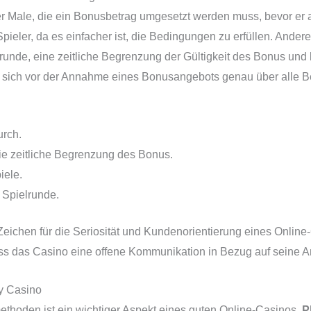
 Male, die ein Bonusbetrag umgesetzt werden muss, bevor er 
en Spieler, da es einfacher ist, die Bedingungen zu erfüllen. A
runde, eine zeitliche Begrenzung der Gültigkeit des Bonus un
, sich vor der Annahme eines Bonusangebots genau über alle B
urch.
e zeitliche Begrenzung des Bonus.
iele.
 Spielrunde.
eichen für die Seriosität und Kundenorientierung eines Online-
ss das Casino eine offene Kommunikation in Bezug auf seine An
y Casino
hoden ist ein wichtiger Aspekt eines guten Online-Casinos.
P