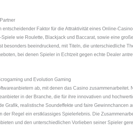
Partner
 entscheidender Faktor für die Attraktivität eines Online-Casin
no-Spiele wie Roulette, Blackjack und Baccarat, sowie eine gr
st besonders beeindruckend, mit Titeln, die unterschiedliche 
boten, bei denen Spieler in Echtzeit gegen echte Dealer antr
Microgaming und Evolution Gaming
oftwareanbietern ab, mit denen das Casino zusammenarbeitet. 
nbieter in der Branche, die für ihre innovativen und hochwerti
de Grafik, realistische Soundeffekte und faire Gewinnchancen 
in der Regel ein erstklassiges Spielerlebnis. Die Zusammenarb
bieten und den unterschiedlichen Vorlieben seiner Spieler ger