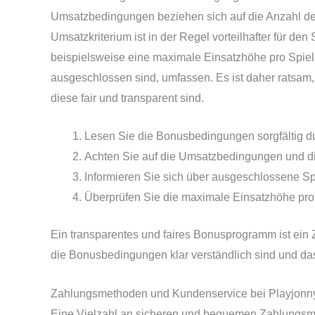
Umsatzbedingungen beziehen sich auf die Anzahl der
Umsatzkriterium ist in der Regel vorteilhafter für d
beispielsweise eine maximale Einsatzhöhe pro Spiel
ausgeschlossen sind, umfassen. Es ist daher ratsam
diese fair und transparent sind.
Lesen Sie die Bonusbedingungen sorgfältig d
Achten Sie auf die Umsatzbedingungen und di
Informieren Sie sich über ausgeschlossene Sp
Überprüfen Sie die maximale Einsatzhöhe pro
Ein transparentes und faires Bonusprogramm ist ein Z
die Bonusbedingungen klar verständlich sind und da
Zahlungsmethoden und Kundenservice bei Playjonn
Eine Vielzahl an sicheren und bequemen Zahlungsmet