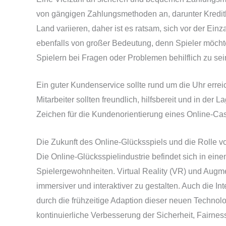
von gängigen Zahlungsmethoden an, darunter Kredit
Land variieren, daher ist es ratsam, sich vor der Ein
ebenfalls von großer Bedeutung, denn Spieler möchte
Spielern bei Fragen oder Problemen behilflich zu sei
Ein guter Kundenservice sollte rund um die Uhr errei
Mitarbeiter sollten freundlich, hilfsbereit und in der
Zeichen für die Kundenorientierung eines Online-Casi
Die Zukunft des Online-Glücksspiels und die Rolle 
Die Online-Glücksspielindustrie befindet sich in e
Spielergewohnheiten. Virtual Reality (VR) und Augm
immersiver und interaktiver zu gestalten. Auch die
durch die frühzeitige Adaption dieser neuen Technol
kontinuierliche Verbesserung der Sicherheit, Fairne