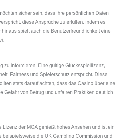
 möchten sicher sein, dass ihre persönlichen Daten
erspricht, diese Ansprüche zu erfüllen, indem es
 hinaus spielt auch die Benutzerfreundlichkeit eine
ei.
g zu informieren. Eine gültige Glücksspiellizenz,
eit, Fairness und Spielerschutz entspricht. Diese
ollten stets darauf achten, dass das Casino über eine
ie Gefahr von Betrug und unfairen Praktiken deutlich
e Lizenz der MGA genießt hohes Ansehen und ist ein
wie beispielsweise die UK Gambling Commission und