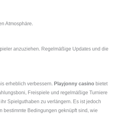
hen Atmosphäre.
e Spieler anzuziehen. Regelmäßige Updates und die
is erheblich verbessern.
Playjonny casino
bietet
ahlungsboni, Freispiele und regelmäßige Turniere
hr Spielguthaben zu verlängern. Es ist jedoch
 an bestimmte Bedingungen geknüpft sind, wie