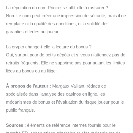
La réputation du nom Princess suffit-elle à rassurer ?
Non. Le nom peut créer une impression de sécurité, mais il ne
remplace ni la qualité des conditions, ni la solidité des
garanties offertes au joueur.
La crypto change-t-elle la lecture du bonus ?
Oui, surtout pour de petits dépôts et si vous n’attendez pas de
retraits fréquents. Elle ne supprime pas pour autant les limites
liées au bonus ou au litige.
À propos de l’auteur :
Margaux Vaillant, rédactrice
spécialisée dans l’analyse des casinos en ligne, les
mécanismes de bonus et l’évaluation du risque joueur pour le
public français.
Sources :
éléments de référence internes fournis pour le