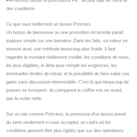
Ce que vaut réellement un bonus Princess
Un bonus de bienvenue ou une promotion récurrente paraît
toujours simple sur une bannière. Dans les faits, sa valeur se
mesure avec une méthode beaucoup plus froide. Il faut
regarder le montant réellement crédité, les conditions de mise,
les jeux éligibles, le délai pour remplir les exigences, les
éventuelles limites de retrait, et la possibilité de faire valoir vos
gains sans discussion interminable. C’est là que beaucoup de
joueurs se trompent : ils comparent le chiffre mis en avant,
pas la sortie nette.
Sur un site comme Princess, la promesse d’un bonus prend
du sens seulement si vous acceptez un cadre où les
conditions peuvent être plus rigides que sur des opérateurs