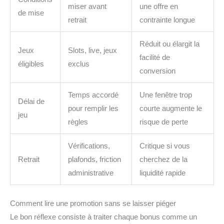
miser avant
une offre en
de mise
retrait
contrainte longue
Réduit ou élargit la
Jeux
Slots, live, jeux
facilité de
éligibles
exclus
conversion
Temps accordé
Une fenêtre trop
Délai de
pour remplir les
courte augmente le
jeu
règles
risque de perte
Vérifications,
Critique si vous
Retrait
plafonds, friction
cherchez de la
administrative
liquidité rapide
Comment lire une promotion sans se laisser piéger
Le bon réflexe consiste à traiter chaque bonus comme un