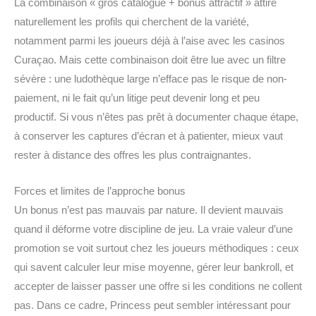
La combinaison « gros catalogue + bonus attractif » attire
naturellement les profils qui cherchent de la variété,
notamment parmi les joueurs déjà à l’aise avec les casinos
Curaçao. Mais cette combinaison doit être lue avec un filtre
sévère : une ludothèque large n’efface pas le risque de non-
paiement, ni le fait qu’un litige peut devenir long et peu
productif. Si vous n’êtes pas prêt à documenter chaque étape,
à conserver les captures d’écran et à patienter, mieux vaut
rester à distance des offres les plus contraignantes.
Forces et limites de l’approche bonus
Un bonus n’est pas mauvais par nature. Il devient mauvais
quand il déforme votre discipline de jeu. La vraie valeur d’une
promotion se voit surtout chez les joueurs méthodiques : ceux
qui savent calculer leur mise moyenne, gérer leur bankroll, et
accepter de laisser passer une offre si les conditions ne collent
pas. Dans ce cadre, Princess peut sembler intéressant pour