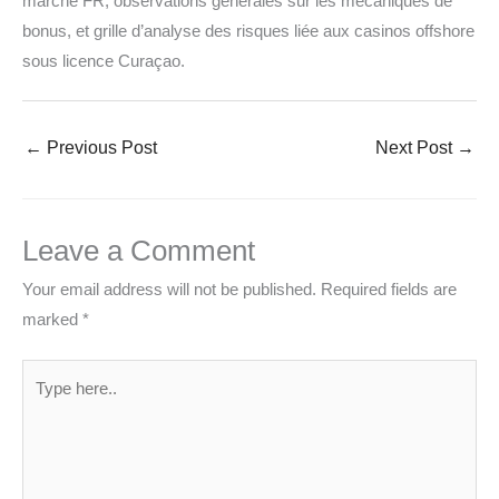
marché FR, observations générales sur les mécaniques de
bonus, et grille d’analyse des risques liée aux casinos offshore
sous licence Curaçao.
←
Previous Post
Next Post
→
Leave a Comment
Your email address will not be published.
Required fields are
marked
*
Type
here..