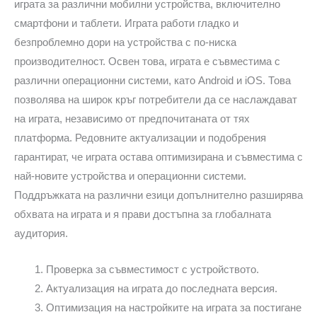
играта за различни мобилни устройства, включително
смартфони и таблети. Играта работи гладко и
безпроблемно дори на устройства с по-ниска
производителност. Освен това, играта е съвместима с
различни операционни системи, като Android и iOS. Това
позволява на широк кръг потребители да се наслаждават
на играта, независимо от предпочитаната от тях
платформа. Редовните актуализации и подобрения
гарантират, че играта остава оптимизирана и съвместима с
най-новите устройства и операционни системи.
Поддръжката на различни езици допълнително разширява
обхвата на играта и я прави достъпна за глобалната
аудитория.
Проверка за съвместимост с устройството.
Актуализация на играта до последната версия.
Оптимизация на настройките на играта за постигане