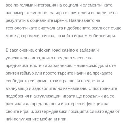
все по-голяма интеграция на социални елементи, като
например възможност за игра с приятели и споделяне на
резултати в социалните мрежи. Навлизането на
технологии като виртуалната и добавената реалност също
може да промени начина, по който играем мобилни игри.
В заключение,
chicken road casino
е забавна и
увлекателна игра, която предлага часове на
предизвикателство и забавление. Независимо дали сте
опитен геймър или просто търсите начин да прекарате
свободното си време, тази игра ще ви предостави
вълнуващо и задоволително изживяване. С постоянните
подобрения и актуализации, играта ще продължи да се
развива и да предлага нови и интересни функции на
своите играчи, затвърждавайки позицията си като една от
най-популярните мобилни игри.