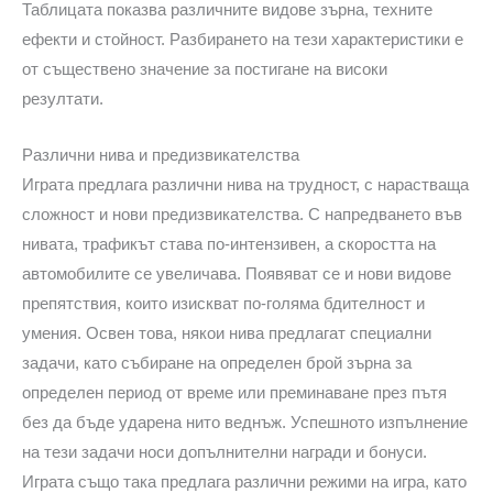
Таблицата показва различните видове зърна, техните
ефекти и стойност. Разбирането на тези характеристики е
от съществено значение за постигане на високи
резултати.
Различни нива и предизвикателства
Играта предлага различни нива на трудност, с нарастваща
сложност и нови предизвикателства. С напредването във
нивата, трафикът става по-интензивен, а скоростта на
автомобилите се увеличава. Появяват се и нови видове
препятствия, които изискват по-голяма бдителност и
умения. Освен това, някои нива предлагат специални
задачи, като събиране на определен брой зърна за
определен период от време или преминаване през пътя
без да бъде ударена нито веднъж. Успешното изпълнение
на тези задачи носи допълнителни награди и бонуси.
Играта също така предлага различни режими на игра, като