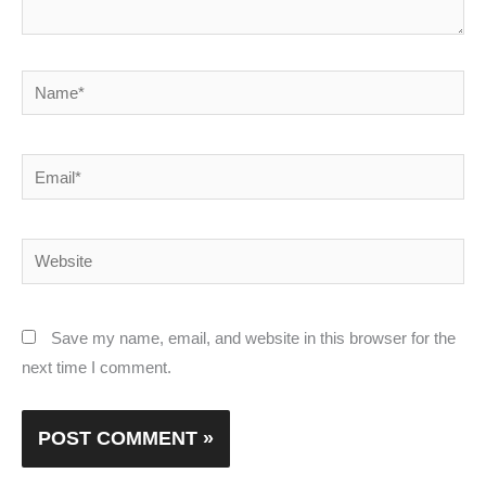
Name*
Email*
Website
Save my name, email, and website in this browser for the
next time I comment.