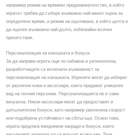
например режим на времево предизвикателство, в който
играчът трябва да събере възможно най-много зърна за
определено време, и режим на оцеляване, в който целта е
да оцелее възможно най-дълго, избягвайки всички
препятствия.
Персонализация на кокошката и бонуси
За да направи играта още по-забавна и увлекателна,
разработчиците са включили възможност за
персонализация на кокошката. Играчите могат да избират
от различни кожи и аксесоари, които придават уникален
вид на техния персонаж. Персонализацията не е само
визуална. Някои аксесоари могат да предоставят и
допълнителни бонуси, като например увеличена скорост
или подобрена устойчивост на сблъсъци. Освен това,
играта предлага ежедневни награди и бонуси, които
насърчават играчите да се връщат всеки ден. Тези