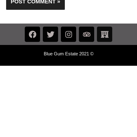
F
T
I
T
H
a
w
n
r
o
c
i
s
i
t
e
t
t
p
e
Blue Gum Estate 2021 ©
b
t
a
a
l
o
e
g
d
o
r
r
v
k
a
i
m
s
o
r