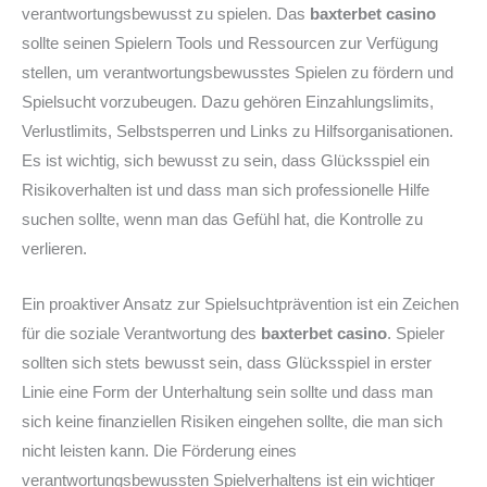
verantwortungsbewusst zu spielen. Das
baxterbet casino
sollte seinen Spielern Tools und Ressourcen zur Verfügung
stellen, um verantwortungsbewusstes Spielen zu fördern und
Spielsucht vorzubeugen. Dazu gehören Einzahlungslimits,
Verlustlimits, Selbstsperren und Links zu Hilfsorganisationen.
Es ist wichtig, sich bewusst zu sein, dass Glücksspiel ein
Risikoverhalten ist und dass man sich professionelle Hilfe
suchen sollte, wenn man das Gefühl hat, die Kontrolle zu
verlieren.
Ein proaktiver Ansatz zur Spielsuchtprävention ist ein Zeichen
für die soziale Verantwortung des
baxterbet casino
. Spieler
sollten sich stets bewusst sein, dass Glücksspiel in erster
Linie eine Form der Unterhaltung sein sollte und dass man
sich keine finanziellen Risiken eingehen sollte, die man sich
nicht leisten kann. Die Förderung eines
verantwortungsbewussten Spielverhaltens ist ein wichtiger