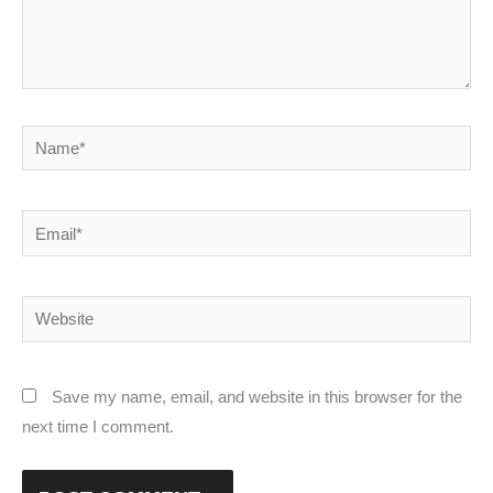
Name*
Email*
Website
Save my name, email, and website in this browser for the
next time I comment.