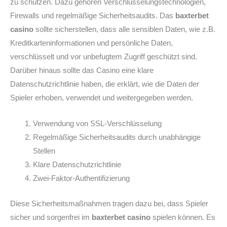
zu schützen. Dazu gehören Verschlüsselungstechnologien,
Firewalls und regelmäßige Sicherheitsaudits. Das
baxterbet
casino
sollte sicherstellen, dass alle sensiblen Daten, wie z.B.
Kreditkarteninformationen und persönliche Daten,
verschlüsselt und vor unbefugtem Zugriff geschützt sind.
Darüber hinaus sollte das Casino eine klare
Datenschutzrichtlinie haben, die erklärt, wie die Daten der
Spieler erhoben, verwendet und weitergegeben werden.
Verwendung von SSL-Verschlüsselung
Regelmäßige Sicherheitsaudits durch unabhängige
Stellen
Klare Datenschutzrichtlinie
Zwei-Faktor-Authentifizierung
Diese Sicherheitsmaßnahmen tragen dazu bei, dass Spieler
sicher und sorgenfrei im
baxterbet casino
spielen können. Es