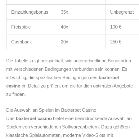
Einzahlungsbonus
35x
Unbegrenzt
Freispiele
40x
100 €
Cashback
20x
250 €
Die Tabelle zeigt beispielhaft, wie unterschiedliche Bonusarten
mit verschiedenen Bedingungen verbunden sein können. Es
ist wichtig, die spezifischen Bedingungen des
baxterbet
casino
im Detail zu prüfen, um die für dich optimalen Angebote
zu finden.
Die Auswahl an Spielen im Baxterbet Casino
Das
baxterbet casino
bietet eine beeindruckende Auswahl an
Spielen von verschiedenen Softwareanbietern. Dazu gehören
klassische Spielautomaten, moderne Video-Slots mit