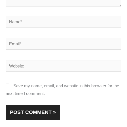
Name*
Email*
Website
Save my name, email, and website in this browser for the
next time I comment.