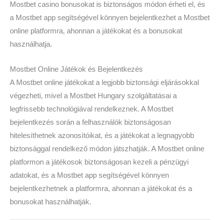
Mostbet casino bonusokat is biztonságos módon érheti el, és
a Mostbet app segítségével könnyen bejelentkezhet a Mostbet
online platformra, ahonnan a játékokat és a bonusokat
használhatja.
Mostbet Online Játékok és Bejelentkezés
A Mostbet online játékokat a legjobb biztonsági eljárásokkal
végezheti, mivel a Mostbet Hungary szolgáltatásai a
legfrissebb technológiával rendelkeznek. A Mostbet
bejelentkezés során a felhasználók biztonságosan
hitelesíthetnek azonosítóikat, és a játékokat a legnagyobb
biztonsággal rendelkező módon játszhatják. A Mostbet online
platformon a játékosok biztonságosan kezeli a pénzügyi
adatokat, és a Mostbet app segítségével könnyen
bejelentkezhetnek a platformra, ahonnan a játékokat és a
bonusokat használhatják.