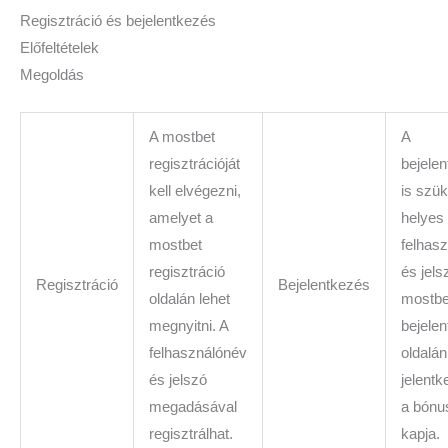
Regisztráció és bejelentkezés
Előfeltételek
Megoldás
A mostbet
A
regisztrációját
bejele
kell elvégezni,
is szü
amelyet a
helyes
mostbet
felhas
regisztráció
és jels
Regisztráció
Bejelentkezés
oldalán lehet
mostbe
megnyitni. A
bejelen
felhasználónév
oldalán
és jelszó
jelentk
megadásával
a bónu
regisztrálhat.
kapja.