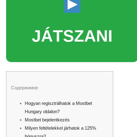
JÁTSZANI
Содержимое
Hogyan regisztrálhatok a Mostbet
Hungary oldalon?
Mostbet bejelentkezés
Milyen feltételekkel járhatok a 125%
bónuszra?