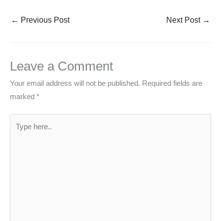
←
Previous Post
Next Post
→
Leave a Comment
Your email address will not be published.
Required fields are
marked
*
Type
here..