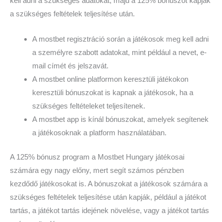
kell adni a szükséges adatokat, majd a 125% bónuszot kapják
a szükséges feltételek teljesítése után.
A mostbet regisztráció során a játékosok meg kell adni
a személyre szabott adatokat, mint például a nevet, e-
mail címét és jelszavát.
A mostbet online platformon keresztüli játékokon
keresztüli bónuszokat is kapnak a játékosok, ha a
szükséges feltételeket teljesítenek.
A mostbet app is kínál bónuszokat, amelyek segítenek
a játékosoknak a platform használatában.
A 125% bónusz program a Mostbet Hungary játékosai
számára egy nagy előny, mert segít számos pénzben
kezdődő játékosokat is. A bónuszokat a játékosok számára a
szükséges feltételek teljesítése után kapják, például a játékot
tartás, a játékot tartás idejének növelése, vagy a játékot tartás