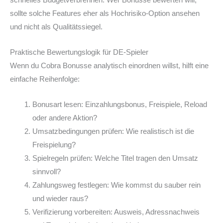
sollte solche Features eher als Hochrisiko-Option ansehen
und nicht als Qualitätssiegel.
Praktische Bewertungslogik für DE-Spieler
Wenn du Cobra Bonusse analytisch einordnen willst, hilft eine
einfache Reihenfolge:
Bonusart lesen: Einzahlungsbonus, Freispiele, Reload
oder andere Aktion?
Umsatzbedingungen prüfen: Wie realistisch ist die
Freispielung?
Spielregeln prüfen: Welche Titel tragen den Umsatz
sinnvoll?
Zahlungsweg festlegen: Wie kommst du sauber rein
und wieder raus?
Verifizierung vorbereiten: Ausweis, Adressnachweis