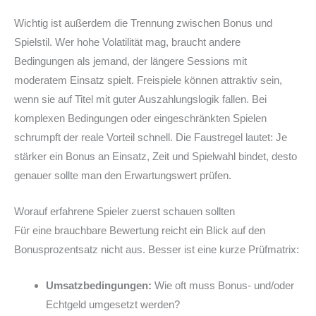
Wichtig ist außerdem die Trennung zwischen Bonus und
Spielstil. Wer hohe Volatilität mag, braucht andere
Bedingungen als jemand, der längere Sessions mit
moderatem Einsatz spielt. Freispiele können attraktiv sein,
wenn sie auf Titel mit guter Auszahlungslogik fallen. Bei
komplexen Bedingungen oder eingeschränkten Spielen
schrumpft der reale Vorteil schnell. Die Faustregel lautet: Je
stärker ein Bonus an Einsatz, Zeit und Spielwahl bindet, desto
genauer sollte man den Erwartungswert prüfen.
Worauf erfahrene Spieler zuerst schauen sollten
Für eine brauchbare Bewertung reicht ein Blick auf den
Bonusprozentsatz nicht aus. Besser ist eine kurze Prüfmatrix:
Umsatzbedingungen:
Wie oft muss Bonus- und/oder
Echtgeld umgesetzt werden?