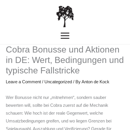
Skip
MAIN
to
MENU
content
Cobra Bonusse und Aktionen
in DE: Wert, Bedingungen und
typische Fallstricke
Leave a Comment
/
Uncategorized
/ By
Anton de Kock
Wer Bonusse nicht nur „mitnehmen“, sondern sauber
bewerten will, sollte bei Cobra zuerst auf die Mechanik
schauen: Wie hoch ist der reale Gegenwert, welche
Umsatzbedingungen greifen, und wo liegen Grenzen bei
Spielauswahl, Auszahlung und Verifizierung? Gerade für