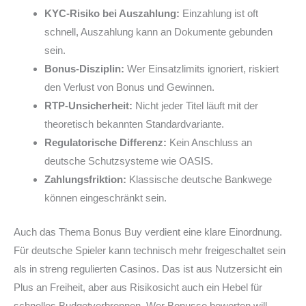
KYC-Risiko bei Auszahlung:
Einzahlung ist oft
schnell, Auszahlung kann an Dokumente gebunden
sein.
Bonus-Disziplin:
Wer Einsatzlimits ignoriert, riskiert
den Verlust von Bonus und Gewinnen.
RTP-Unsicherheit:
Nicht jeder Titel läuft mit der
theoretisch bekannten Standardvariante.
Regulatorische Differenz:
Kein Anschluss an
deutsche Schutzsysteme wie OASIS.
Zahlungsfriktion:
Klassische deutsche Bankwege
können eingeschränkt sein.
Auch das Thema Bonus Buy verdient eine klare Einordnung.
Für deutsche Spieler kann technisch mehr freigeschaltet sein
als in streng regulierten Casinos. Das ist aus Nutzersicht ein
Plus an Freiheit, aber aus Risikosicht auch ein Hebel für
schnelles Budgetverbrennen. Wer Bonusse bewerten will,