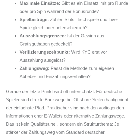
Maximale Einsätze:
Gibt es ein Einsatzlimit pro Runde
oder pro Spin während der Bonusrunde?
Spielbeiträge:
Zählen Slots, Tischspiele und Live-
Spiele gleich oder unterschiedlich?
Auszahlungsgrenzen:
Ist der Gewinn aus
Gratisguthaben gedeckelt?
Verifizierungszeitpunkt:
Wird KYC erst vor
Auszahlung ausgelöst?
Zahlungsweg:
Passt die Methode zum eigenen
Abhebe- und Einzahlungsverhalten?
Gerade der letzte Punkt wird oft unterschätzt. Für deutsche
Spieler sind direkte Bankwege bei Offshore-Seiten häufig nicht
der einfachste Pfad. Praktischer sind nach den vorliegenden
Informationen eher E-Wallets oder alternative Zahlungswege.
Das ist kein Qualitätsurteil, sondern ein Strukturthema: Je
stärker der Zahlungsweg vom Standard deutscher