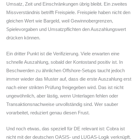
Umsatz, Zeit und Einschränkungen übrig bleibt. Ein zweites
Missverständnis betrifft Freispiele. Freispiele haben nicht den
gleichen Wert wie Bargeld, weil Gewinnobergrenzen,
Spielevorgaben und Umsatzpflichten den Auszahlungswert
drücken können.
Ein dritter Punkt ist die Verifizierung. Viele erwarten eine
schnelle Auszahlung, sobald der Kontostand positiv ist. In
Beschwerden zu ähnlichen Offshore-Setups taucht jedoch
immer wieder das Muster auf, dass die erste Auszahlung erst
nach einer strikten Prüfung freigegeben wird. Das ist nicht
ungewöhnlich, aber lästig, wenn Unterlagen fehlen oder
Transaktionsnachweise unvollständig sind. Wer sauber
vorarbeitet, reduziert genau diesen Frust.
Und noch etwas, das speziell für DE relevant ist: Cobra ist
nicht mit der deutschen OASIS- und LUGAS-Logik verknüpft.