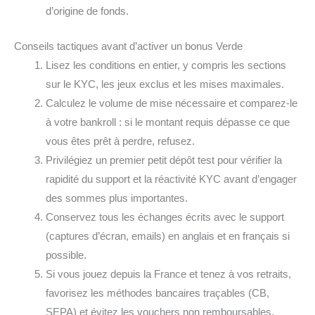
d’origine de fonds.
Conseils tactiques avant d’activer un bonus Verde
Lisez les conditions en entier, y compris les sections
sur le KYC, les jeux exclus et les mises maximales.
Calculez le volume de mise nécessaire et comparez‑le
à votre bankroll : si le montant requis dépasse ce que
vous êtes prêt à perdre, refusez.
Privilégiez un premier petit dépôt test pour vérifier la
rapidité du support et la réactivité KYC avant d’engager
des sommes plus importantes.
Conservez tous les échanges écrits avec le support
(captures d’écran, emails) en anglais et en français si
possible.
Si vous jouez depuis la France et tenez à vos retraits,
favorisez les méthodes bancaires traçables (CB,
SEPA) et évitez les vouchers non remboursables.