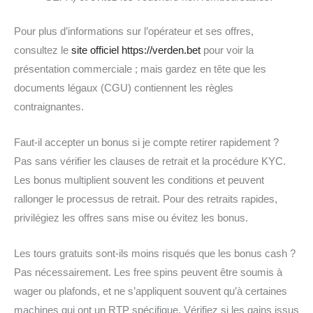
Pour plus d’informations sur l’opérateur et ses offres,
consultez le
site officiel https://verden.bet
pour voir la
présentation commerciale ; mais gardez en tête que les
documents légaux (CGU) contiennent les règles
contraignantes.
Faut‑il accepter un bonus si je compte retirer rapidement ?
Pas sans vérifier les clauses de retrait et la procédure KYC.
Les bonus multiplient souvent les conditions et peuvent
rallonger le processus de retrait. Pour des retraits rapides,
privilégiez les offres sans mise ou évitez les bonus.
Les tours gratuits sont‑ils moins risqués que les bonus cash ?
Pas nécessairement. Les free spins peuvent être soumis à
wager ou plafonds, et ne s’appliquent souvent qu’à certaines
machines qui ont un RTP spécifique. Vérifiez si les gains issus