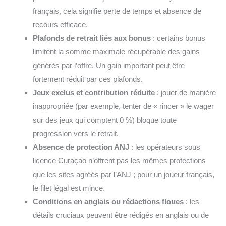
français, cela signifie perte de temps et absence de
recours efficace.
Plafonds de retrait liés aux bonus
: certains bonus
limitent la somme maximale récupérable des gains
générés par l’offre. Un gain important peut être
fortement réduit par ces plafonds.
Jeux exclus et contribution réduite
: jouer de manière
inappropriée (par exemple, tenter de « rincer » le wager
sur des jeux qui comptent 0 %) bloque toute
progression vers le retrait.
Absence de protection ANJ
: les opérateurs sous
licence Curaçao n’offrent pas les mêmes protections
que les sites agréés par l’ANJ ; pour un joueur français,
le filet légal est mince.
Conditions en anglais ou rédactions floues
: les
détails cruciaux peuvent être rédigés en anglais ou de