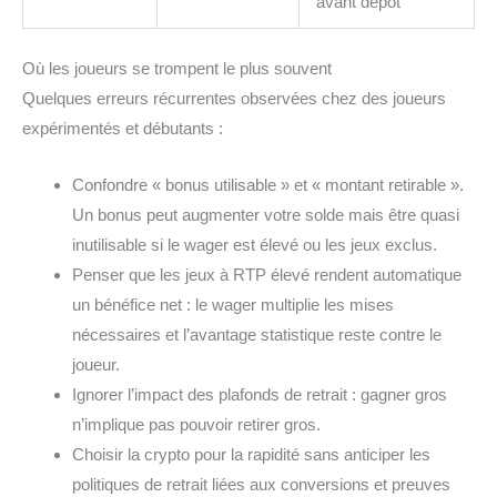
avant dépôt
Où les joueurs se trompent le plus souvent
Quelques erreurs récurrentes observées chez des joueurs
expérimentés et débutants :
Confondre « bonus utilisable » et « montant retirable ».
Un bonus peut augmenter votre solde mais être quasi
inutilisable si le wager est élevé ou les jeux exclus.
Penser que les jeux à RTP élevé rendent automatique
un bénéfice net : le wager multiplie les mises
nécessaires et l’avantage statistique reste contre le
joueur.
Ignorer l’impact des plafonds de retrait : gagner gros
n’implique pas pouvoir retirer gros.
Choisir la crypto pour la rapidité sans anticiper les
politiques de retrait liées aux conversions et preuves