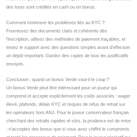
des tours sont crédités en cash ou en bonus.
Comment minimiser les problèmes liés au KYC ?
Fournissez des documents clairs et cohérents dès
l’inscription, utilisez des méthodes de paiement traçables, et
testez le support avec des questions simples avant d’effectuer
un dépôt important. Gardez des copies de tous les justificatifs
envoyés.
Conclusion : quand un bonus Verde vaut‑il le coup ?
Un bonus Verde peut être intéressant pour un joueur qui
comprend et accepte explicitement les coûts associés : wager
élevé, plafonds, délais KYC et risques de refus de retrait sur
les opérateurs hors ANJ. Pour le joueur conservateur français
cherchant des retraits rapides et sûrs, la prudence est de mise
: n’acceptez des bonus que si vous avez chiffré le compromis