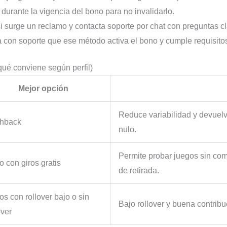
durante la vigencia del bono para no invalidarlo.
 surge un reclamo y contacta soporte por chat con preguntas c
con soporte que ese método activa el bono y cumple requisit
qué conviene según perfil)
Mejor opción
Reduce variabilidad y devuelve
hback
nulo.
Permite probar juegos sin comp
 con giros gratis
de retirada.
s con rollover bajo o sin
Bajo rollover y buena contrib
over