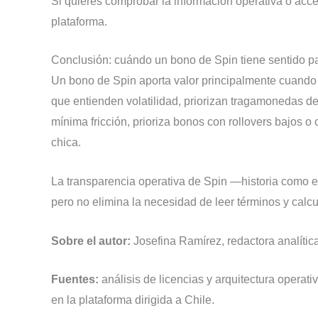
Si quieres comprobar la información operativa o acced
plataforma.
Conclusión: cuándo un bono de Spin tiene sentido pa
Un bono de Spin aporta valor principalmente cuando su
que entienden volatilidad, priorizan tragamonedas 
mínima fricción, prioriza bonos con rollovers bajos o 
chica.
La transparencia operativa de Spin —historia como 
pero no elimina la necesidad de leer términos y calc
Sobre el autor:
Josefina Ramírez, redactora analítica
Fuentes:
análisis de licencias y arquitectura opera
en la plataforma dirigida a Chile.