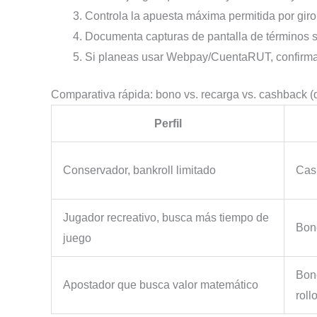
Controla la apuesta máxima permitida por giro 
Documenta capturas de pantalla de términos si
Si planeas usar Webpay/CuentaRUT, confirma 
Comparativa rápida: bono vs. recarga vs. cashback (
Perfil
Conservador, bankroll limitado
Cas
Jugador recreativo, busca más tiempo de
Bono
juego
Bono
Apostador que busca valor matemático
roll