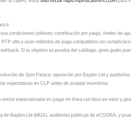
er al cajero, visita
sitio oficial https://spinscasino-cl.com
para v
ra ti
s condiciones (rollover, contribución por juego, límites de apu
de RTP alto y usan métodos de pago compatibles sin complicaci
cashback. Si tu objetivo es prueba del catálogo, giros gratis pue
evolución de Spin Palace, operación por Bayton Ltd y auditor
ular expectativas en CLP antes de aceptar incentivos.
 senior especializada en juego en línea con foco en valor y ges
tiva de Bayton Ltd (MGA), auditorías públicas de eCOGRA, y pru