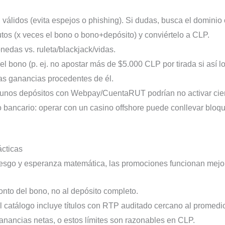
lidos (evita espejos o phishing). Si dudas, busca el dominio of
utos (x veces el bono o bono+depósito) y conviértelo a CLP.
edas vs. ruleta/blackjack/vidas.
 bono (p. ej. no apostar más de $5.000 CLP por tirada si así lo
as ganancias procedentes de él.
gunos depósitos con Webpay/CuentaRUT podrían no activar ciert
o bancario: operar con un casino offshore puede conllevar blo
ácticas
riesgo y esperanza matemática, las promociones funcionan mej
monto del bono, no al depósito completo.
 catálogo incluye títulos con RTP auditado cercano al promedi
 ganancias netas, o estos límites son razonables en CLP.