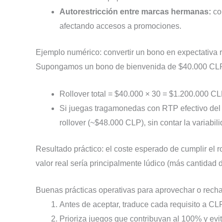
Autorestricción entre marcas hermanas:
com
afectando accesos a promociones.
Ejemplo numérico: convertir un bono en expectativa 
Supongamos un bono de bienvenida de $40.000 CLP c
Rollover total = $40.000 × 30 = $1.200.000 C
Si juegas tragamonedas con RTP efectivo del 
rollover (~$48.000 CLP), sin contar la variabili
Resultado práctico: el coste esperado de cumplir el 
valor real sería principalmente lúdico (más cantidad
Buenas prácticas operativas para aprovechar o rech
Antes de aceptar, traduce cada requisito a C
Prioriza juegos que contribuyan al 100% y evi