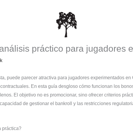
nálisis práctico para jugadores e
k
ta, puede parecer atractiva para jugadores experimentados en C
 contractuales. En esta guía desgloso cómo funcionan los bonos
lenos. El objetivo no es promocionar, sino ofrecer criterios prá
 capacidad de gestionar el bankroll y las restricciones regulat
 práctica?