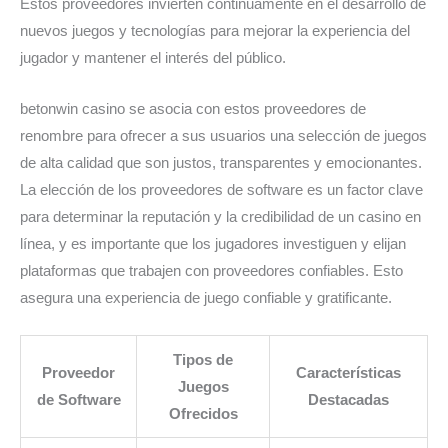
Estos proveedores invierten continuamente en el desarrollo de
nuevos juegos y tecnologías para mejorar la experiencia del
jugador y mantener el interés del público.
betonwin casino se asocia con estos proveedores de
renombre para ofrecer a sus usuarios una selección de juegos
de alta calidad que son justos, transparentes y emocionantes.
La elección de los proveedores de software es un factor clave
para determinar la reputación y la credibilidad de un casino en
línea, y es importante que los jugadores investiguen y elijan
plataformas que trabajen con proveedores confiables. Esto
asegura una experiencia de juego confiable y gratificante.
Tipos de
Proveedor
Características
Juegos
de Software
Destacadas
Ofrecidos