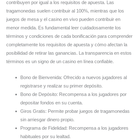
contribuyen por igual a los requisitos de apuesta. Las
tragamonedas suelen contribuir al 100%, mientras que los
juegos de mesa y el casino en vivo pueden contribuir en
menor medida. Es fundamental leer cuidadosamente los
términos y condiciones de cada bonificación para comprender
completamente los requisitos de apuesta y cómo afectan la
posibilidad de retirar las ganancias. La transparencia en estos
términos es un signo de un casino en línea confiable.
Bono de Bienvenida: Ofrecido a nuevos jugadores al
registrarse y realizar su primer depósito.
Bono de Depósito: Recompensa a los jugadores por
depositar fondos en su cuenta.
Giros Gratis: Permite probar juegos de tragamonedas
sin arriesgar dinero propio.
Programa de Fidelidad: Recompensa a los jugadores
habituales por su lealtad.