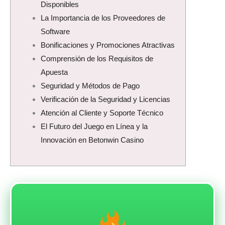
Disponibles
La Importancia de los Proveedores de
Software
Bonificaciones y Promociones Atractivas
Comprensión de los Requisitos de
Apuesta
Seguridad y Métodos de Pago
Verificación de la Seguridad y Licencias
Atención al Cliente y Soporte Técnico
El Futuro del Juego en Línea y la
Innovación en Betonwin Casino