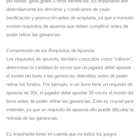
por bonos, giros gratis u otros beneficios. Es importante leer
detenidamente los términos y condiciones de cada
bonificación y promoción antes de aceptarla, ya que a menudo
existen requisitos de apuesta que deben cumplirse antes de
poder retirar las ganancias.
Comprensión de los Requisitos de Apuesta
Los requisitos de apuesta, también conocidos como "rollover",
determinan la cantidad de veces que un jugador debe apostar
el monto del bono o las ganancias obtenidas antes de poder
retirar los fondos. Por ejemplo, si un bono tiene un requisito de
apuesta de 30x, el jugador debe apostar 30 veces el monto del
bono antes de poder retirar las ganancias. Esto es crucial para
entender, ya que un requisito de apuesta alto puede dificultar la
retirada de las ganancias.
Es importante tener en cuenta que no todos los juegos