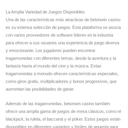
La Amplia Variedad de Juegos Disponibles
Una de las características más atractivas de betonwin casino
es su extensa selección de juegos. Esta plataforma se asocia
con varios proveedores de software líderes en la industria
para ofrecer a sus usuarios una experiencia de juego diversa
y emocionante. Los jugadores pueden encontrar
tragamonedas con diferentes temas, desde la aventura y la
fantasía hasta el mundo del cine y la música. Estas
tragamonedas a menudo ofrecen características especiales,
como giros gratis, multiplicadores y bonos progresivos, que
aumentan las posibilidades de ganar.
Además de las tragamonedas, betonwin casino también
ofrece una amplia gama de juegos de mesa clásicos, como el
blackjack, la ruleta, el baccarat y el póker. Estos juegos están
disponibles en diferentes variantes y límites de apuesta para