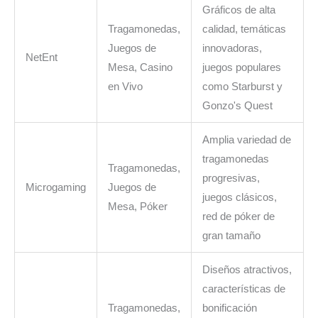
Gráficos de alta
Tragamonedas,
calidad, temáticas
Juegos de
innovadoras,
NetEnt
Mesa, Casino
juegos populares
en Vivo
como Starburst y
Gonzo's Quest
Amplia variedad de
tragamonedas
Tragamonedas,
progresivas,
Microgaming
Juegos de
juegos clásicos,
Mesa, Póker
red de póker de
gran tamaño
Diseños atractivos,
características de
Tragamonedas,
bonificación