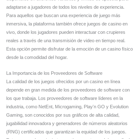
adaptarse a jugadores de todos los niveles de experiencia.
Para aquellos que buscan una experiencia de juego más
inmersiva, la plataforma también ofrece juegos de casino en
vivo, donde los jugadores pueden interactuar con crupieres
reales a través de una transmisión de video en tiempo real.
Esta opción permite disfrutar de la emoción de un casino físico
desde la comodidad del hogar.
La Importancia de los Proveedores de Software
La calidad de los juegos ofrecidos por un casino en línea
depende en gran medida de los proveedores de software con
los que trabaja. Los proveedores de software líderes en la
industria, como NetEnt, Microgaming, Play'n GO y Evolution
Gaming, son conocidos por sus gráficos de alta calidad,
jugabilidad innovadora y generadores de números aleatorios
(RNG) certificados que garantizan la equidad de los juegos.