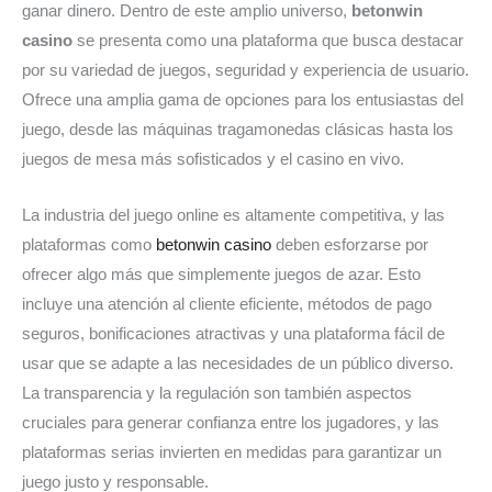
ganar dinero. Dentro de este amplio universo,
betonwin
casino
se presenta como una plataforma que busca destacar
por su variedad de juegos, seguridad y experiencia de usuario.
Ofrece una amplia gama de opciones para los entusiastas del
juego, desde las máquinas tragamonedas clásicas hasta los
juegos de mesa más sofisticados y el casino en vivo.
La industria del juego online es altamente competitiva, y las
plataformas como
betonwin casino
deben esforzarse por
ofrecer algo más que simplemente juegos de azar. Esto
incluye una atención al cliente eficiente, métodos de pago
seguros, bonificaciones atractivas y una plataforma fácil de
usar que se adapte a las necesidades de un público diverso.
La transparencia y la regulación son también aspectos
cruciales para generar confianza entre los jugadores, y las
plataformas serias invierten en medidas para garantizar un
juego justo y responsable.