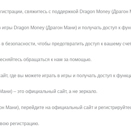
гистрации, свяжитесь с поддержкой Dragon Money (Драгон 
 игры Dragon Money (Драгон Мани) и получать доступ к фун
 в безопасности, чтобы предотвратить доступ к вашему сче
тесняйтесь обращаться к нам за помощью.
йт, где вы можете играть в игры и получать доступ к функц
Мани) – это официальный сайт, а не зеркало.
он Мани), перейдите на официальный сайт и регистрируйтес
свою регистрацию.