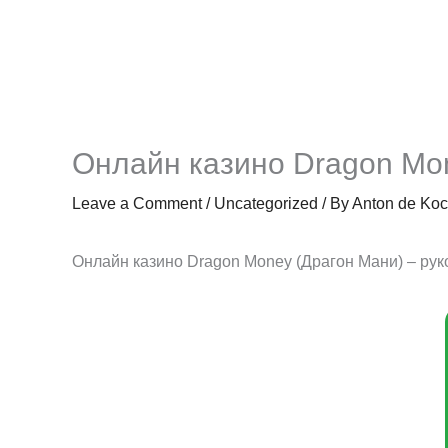
Skip
to
content
Онлайн казино Dragon Mon
Leave a Comment
/
Uncategorized
/ By
Anton de Koc
Онлайн казино Dragon Money (Драгон Мани) – рук