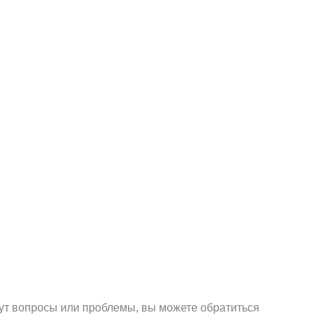
нут вопросы или проблемы, вы можете обратиться