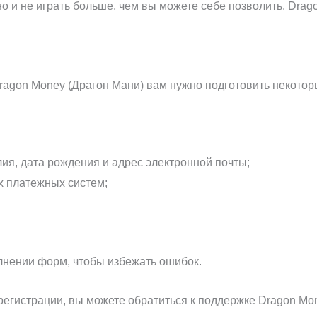
 и не играть больше, чем вы можете себе позволить. Drago
ragon Money (Драгон Мани) вам нужно подготовить некотор
ия, дата рождения и адрес электронной почты;
х платежных систем;
лнении форм, чтобы избежать ошибок.
регистрации, вы можете обратиться к поддержке Dragon Mo