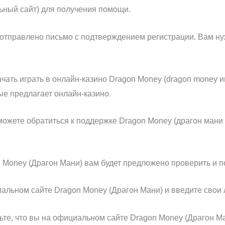
ьный сайт) для получения помощи.
тправлено письмо с подтверждением регистрации. Вам нужн
ать играть в онлайн-казино Dragon Money (dragon money иг
рые предлагает онлайн-казино.
 можете обратиться к поддержке Dragon Money (драгон ман
 Money (Драгон Мани) вам будет предложено проверить и п
иальном сайте Dragon Money (Драгон Мани) и введите свои 
ьте, что вы на официальном сайте Dragon Money (Драгон Ман