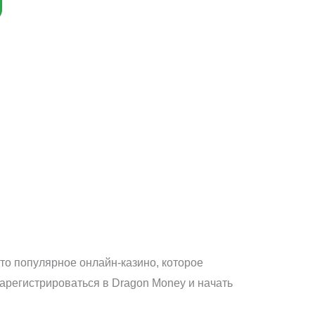
то популярное онлайн-казино, которое
арегистрироваться в Dragon Money и начать