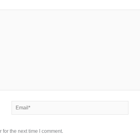
Email*
 for the next time I comment.