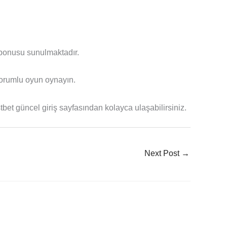
 bonusu sunulmaktadır.
sorumlu oyun oynayın.
ostbet güncel giriş sayfasından kolayca ulaşabilirsiniz.
Next Post
→