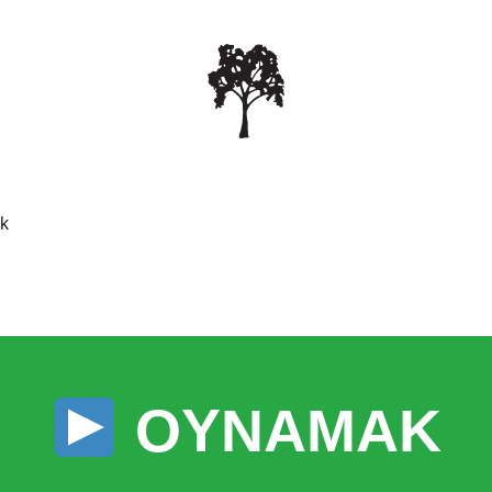
k
OYNAMAK