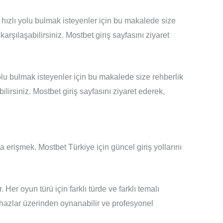
 hızlı yolu bulmak isteyenler için bu makalede size
rşılaşabilirsiniz. Mostbet giriş sayfasını ziyaret
yolu bulmak isteyenler için bu makalede size rehberlik
irsiniz. Mostbet giriş sayfasını ziyaret ederek,
 erişmek. Mostbet Türkiye için güncel giriş yollarını
Her oyun türü için farklı türde ve farklı temalı
cihazlar üzerinden oynanabilir ve profesyonel