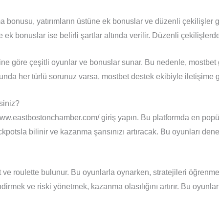
 bonusu, yatırımların üstüne ek bonuslar ve düzenli çekilişler 
ne ek bonuslar ise belirli şartlar altında verilir. Düzenli çekilişle
rine göre çeşitli oyunlar ve bonuslar sunar. Bu nedenle, mostbe
nda her türlü sorunuz varsa, mostbet destek ekibiyle iletişime g
siniz?
www.eastbostonchamber.com/ giriş yapın. Bu platformda en popüle
ckpotsla bilinir ve kazanma şansınızı artıracak. Bu oyunları deney
t ve roulette bulunur. Bu oyunlarla oynarken, stratejileri öğren
irmek ve riski yönetmek, kazanma olasılığını artırır. Bu oyunları