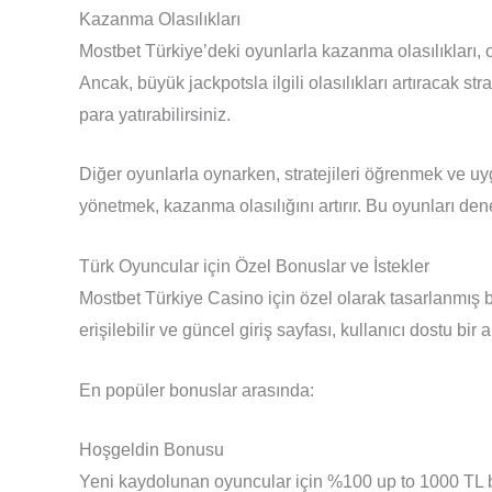
Kazanma Olasılıkları
Mostbet Türkiye’deki oyunlarla kazanma olasılıkları, oy
Ancak, büyük jackpotsla ilgili olasılıkları artıracak 
para yatırabilirsiniz.
Diğer oyunlarla oynarken, stratejileri öğrenmek ve uy
yönetmek, kazanma olasılığını artırır. Bu oyunları dene
Türk Oyuncular için Özel Bonuslar ve İstekler
Mostbet Türkiye Casino için özel olarak tasarlanmış b
erişilebilir ve güncel giriş sayfası, kullanıcı dostu bir
En popüler bonuslar arasında:
Hoşgeldin Bonusu
Yeni kaydolunan oyuncular için %100 up to 1000 TL b