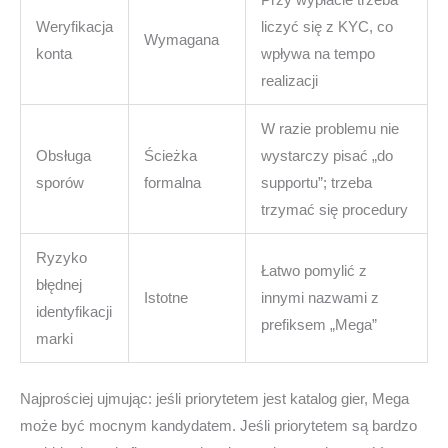
Weryfikacja
liczyć się z KYC, co
Wymagana
konta
wpływa na tempo
realizacji
W razie problemu nie
Obsługa
Ścieżka
wystarczy pisać „do
sporów
formalna
supportu”; trzeba
trzymać się procedury
Ryzyko
Łatwo pomylić z
błędnej
Istotne
innymi nazwami z
identyfikacji
prefiksem „Mega”
marki
Najprościej ujmując: jeśli priorytetem jest katalog gier, Mega
może być mocnym kandydatem. Jeśli priorytetem są bardzo