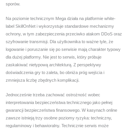
sporów.
Na poziomie technicznym Mega działa na platformie white-
label SkillOnNet i wykorzystuje standardowe mechanizmy
ochrony, w tym zabezpieczenia przeciwko atakom DDoS oraz
szyfrowanie transmisji. Dla użytkownika to ważne tyle, że
logowanie i poruszanie się po serwisie mają charakter typowy
dla dużej platformy. Nie jest to serwis, który próbuje
zaskakiwać nietypową architekturą. Z perspektywy
doświadczenia gry to zaleta, bo obniża próg wejścia i
zmniejsza liczbę zbędnych komplikacji.
Jednocześnie trzeba zachować ostrożność wobec
interpretowania bezpieczeństwa technicznego jako pełnej
gwarancji bezpieczeństwa finansowego. W kasynach online
zawsze istnieją trzy osobne poziomy ryzyka: techniczny,
regulaminowy i behawioralny. Technicznie serwis może