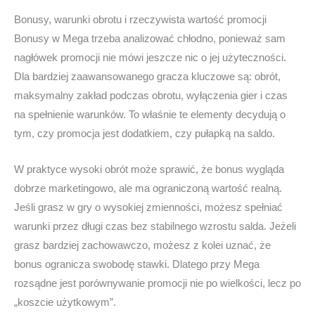
Bonusy, warunki obrotu i rzeczywista wartość promocji
Bonusy w Mega trzeba analizować chłodno, ponieważ sam
nagłówek promocji nie mówi jeszcze nic o jej użyteczności.
Dla bardziej zaawansowanego gracza kluczowe są: obrót,
maksymalny zakład podczas obrotu, wyłączenia gier i czas
na spełnienie warunków. To właśnie te elementy decydują o
tym, czy promocja jest dodatkiem, czy pułapką na saldo.
W praktyce wysoki obrót może sprawić, że bonus wygląda
dobrze marketingowo, ale ma ograniczoną wartość realną.
Jeśli grasz w gry o wysokiej zmienności, możesz spełniać
warunki przez długi czas bez stabilnego wzrostu salda. Jeżeli
grasz bardziej zachowawczo, możesz z kolei uznać, że
bonus ogranicza swobodę stawki. Dlatego przy Mega
rozsądne jest porównywanie promocji nie po wielkości, lecz po
„koszcie użytkowym”.