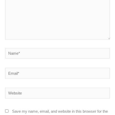
Name*
Email*
Website
Save my name, email, and website in this browser for the