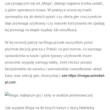
zaczynającymi się od „Mega”, dlatego najpierw trzeba ustalić,
o jakim operatorze mowa. W praktyce ocena tej marki
sprowadza się do dwóch pytań: czy oferta gier rzeczywiście
daje przewagę użytkową i czy warunki korzystania nie zjadają
tej przewagi na etapie wypłaty lub weryfikacji.
W tej recenzji patrzę na Mega przede wszystkim przez
pryzmat decyzji gracza z Polski: co jest mocne, co wymaga
sprawdzenia w kasie i gdzie typowy użytkownik może
przecenić wygodę samego lobby. Jeśli chcesz przejść
bezpośrednio do serwisu i samodzielnie zweryfikować układ
kasy oraz sekcję gier, skorzystaj z
see https://megacasinobet-
pl.com
.
Jak wypada Mega na tle innych kasyn z dużą biblioteką