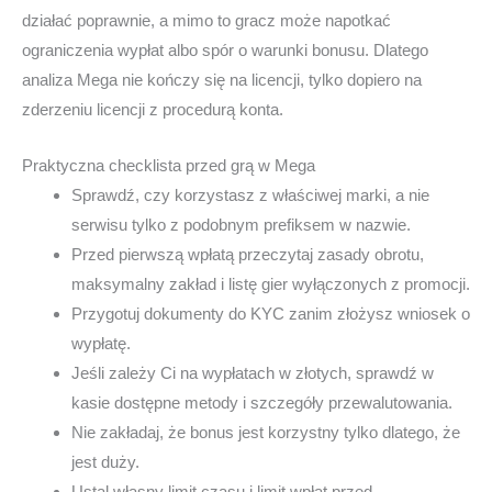
działać poprawnie, a mimo to gracz może napotkać
ograniczenia wypłat albo spór o warunki bonusu. Dlatego
analiza Mega nie kończy się na licencji, tylko dopiero na
zderzeniu licencji z procedurą konta.
Praktyczna checklista przed grą w Mega
Sprawdź, czy korzystasz z właściwej marki, a nie
serwisu tylko z podobnym prefiksem w nazwie.
Przed pierwszą wpłatą przeczytaj zasady obrotu,
maksymalny zakład i listę gier wyłączonych z promocji.
Przygotuj dokumenty do KYC zanim złożysz wniosek o
wypłatę.
Jeśli zależy Ci na wypłatach w złotych, sprawdź w
kasie dostępne metody i szczegóły przewalutowania.
Nie zakładaj, że bonus jest korzystny tylko dlatego, że
jest duży.
Ustal własny limit czasu i limit wpłat przed