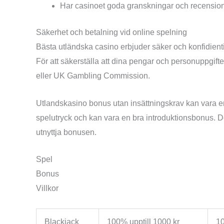
Har casinoet goda granskningar och recensio
Säkerhet och betalning vid online spelning
Bästa utländska casino erbjuder säker och konfidient
För att säkerställa att dina pengar och personuppgift
eller UK Gambling Commission.
Utlandskasino bonus utan insättningskrav kan vara en 
spelutryck och kan vara en bra introduktionsbonus. Det ä
utnyttja bonusen.
Spel
Bonus
Villkor
Blackjack
100% upptill 1000 kr
10