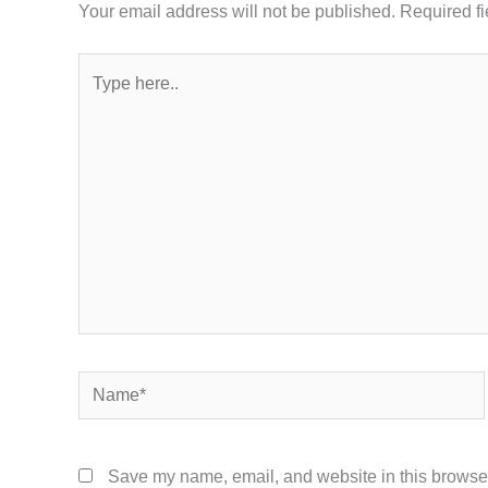
Your email address will not be published.
Required f
Type
here..
Name*
Save my name, email, and website in this browser