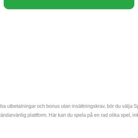
ba utbetalningar och bonus utan insättningskrav, bör du välja S
ndarvänlig plattform. Här kan du spela på en rad olika spel, inkl