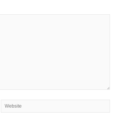
Website