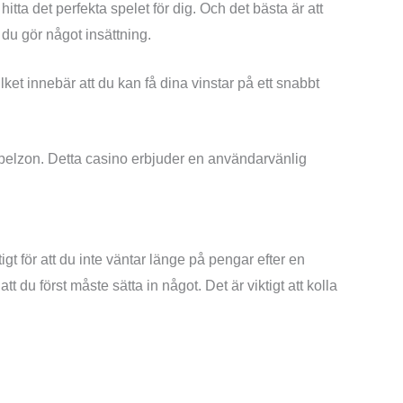
tta det perfekta spelet för dig. Och det bästa är att
 du gör något insättning.
et innebär att du kan få dina vinstar på ett snabbt
Spelzon. Detta casino erbjuder en användarvänlig
gt för att du inte väntar länge på pengar efter en
 du först måste sätta in något. Det är viktigt att kolla