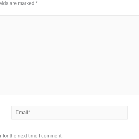
ields are marked
*
Email*
 for the next time I comment.