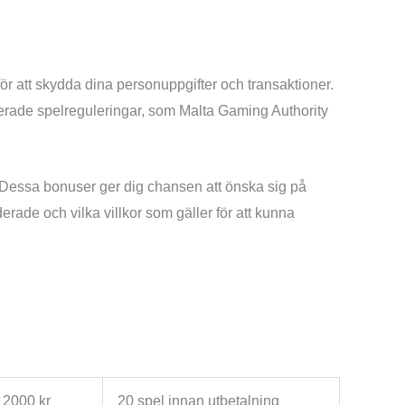
r att skydda dina personuppgifter och transaktioner.
aserade spelreguleringar, som Malta Gaming Authority
r. Dessa bonuser ger dig chansen att önska sig på
uderade och vilka villkor som gäller för att kunna
 2000 kr
20 spel innan utbetalning