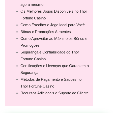
agora mesmo
Os Melhores Jogos Disponíveis no Thor
Fortune Casino
Como Escolher o Jogo Ideal para Você
Bônus e Promoções Atraentes
Como Aproveitar ao Máximo os Bônus e
Promoções
Segurança e Confiabilidade do Thor
Fortune Casino
Certificações e Licenças que Garantem a
Segurança
Métodos de Pagamento e Saques no
Thor Fortune Casino
Recursos Adicionais e Suporte ao Cliente