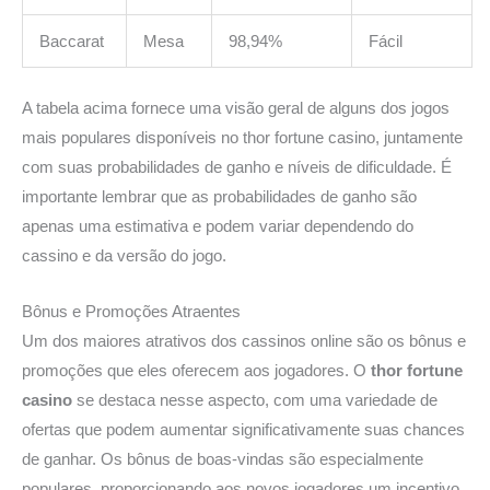
Baccarat
Mesa
98,94%
Fácil
A tabela acima fornece uma visão geral de alguns dos jogos
mais populares disponíveis no thor fortune casino, juntamente
com suas probabilidades de ganho e níveis de dificuldade. É
importante lembrar que as probabilidades de ganho são
apenas uma estimativa e podem variar dependendo do
cassino e da versão do jogo.
Bônus e Promoções Atraentes
Um dos maiores atrativos dos cassinos online são os bônus e
promoções que eles oferecem aos jogadores. O
thor fortune
casino
se destaca nesse aspecto, com uma variedade de
ofertas que podem aumentar significativamente suas chances
de ganhar. Os bônus de boas-vindas são especialmente
populares, proporcionando aos novos jogadores um incentivo