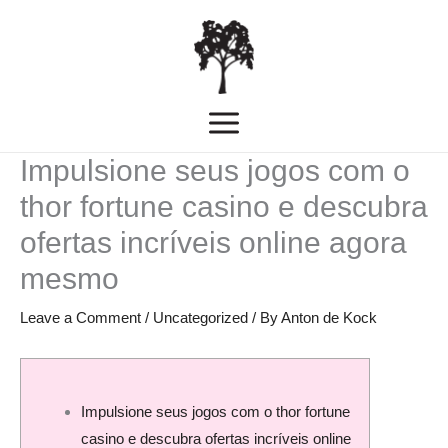
Skip
MAIN
to
MENU
content
Impulsione seus jogos com o
thor fortune casino e descubra
ofertas incríveis online agora
mesmo
Leave a Comment
/
Uncategorized
/ By
Anton de Kock
Impulsione seus jogos com o thor fortune
casino e descubra ofertas incríveis online