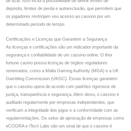
de azar. Isso inclui a possibilidade de definir limites de
depósito, limites de perda e autoexclusão, que permitem que
os jogadores restrinjam seu acesso ao cassino por um
determinado período de tempo.
Certificações e Licenças que Garantem a Segurança
As licenças e certificações são um indicador importante da
segurança e confiabilidade de um cassino online. O thor
fortune casino possui licenças de órgãos reguladores
renomados, como a Malta Gaming Authority (MGA) e a UK
Gambling Commission (UKGC). Essas licenças garantem
que o cassino opera de acordo com padrões rigorosos de
justiça, transparência e segurança. Além disso, o cassino é
auditado regularmente por empresas independentes, que
verificam a integridade dos jogos e a conformidade com as
regulamentações. Os selos de aprovação de empresas como
eCOGRA e iTech Labs são um sinal de que o cassino é