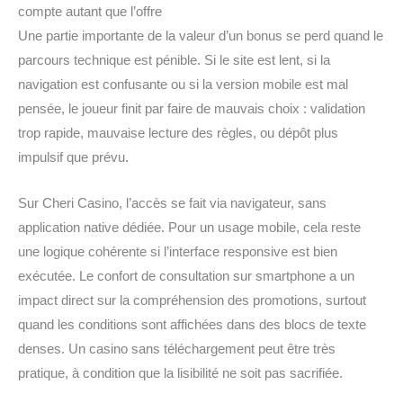
compte autant que l’offre
Une partie importante de la valeur d’un bonus se perd quand le
parcours technique est pénible. Si le site est lent, si la
navigation est confusante ou si la version mobile est mal
pensée, le joueur finit par faire de mauvais choix : validation
trop rapide, mauvaise lecture des règles, ou dépôt plus
impulsif que prévu.
Sur Cheri Casino, l’accès se fait via navigateur, sans
application native dédiée. Pour un usage mobile, cela reste
une logique cohérente si l’interface responsive est bien
exécutée. Le confort de consultation sur smartphone a un
impact direct sur la compréhension des promotions, surtout
quand les conditions sont affichées dans des blocs de texte
denses. Un casino sans téléchargement peut être très
pratique, à condition que la lisibilité ne soit pas sacrifiée.