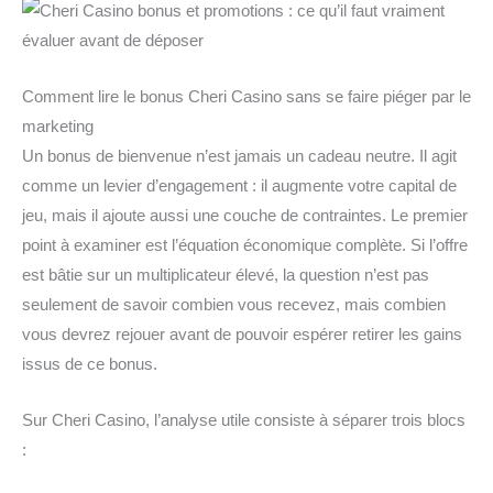
Comment lire le bonus Cheri Casino sans se faire piéger par le
marketing
Un bonus de bienvenue n’est jamais un cadeau neutre. Il agit
comme un levier d’engagement : il augmente votre capital de
jeu, mais il ajoute aussi une couche de contraintes. Le premier
point à examiner est l’équation économique complète. Si l’offre
est bâtie sur un multiplicateur élevé, la question n’est pas
seulement de savoir combien vous recevez, mais combien
vous devrez rejouer avant de pouvoir espérer retirer les gains
issus de ce bonus.
Sur Cheri Casino, l’analyse utile consiste à séparer trois blocs
: