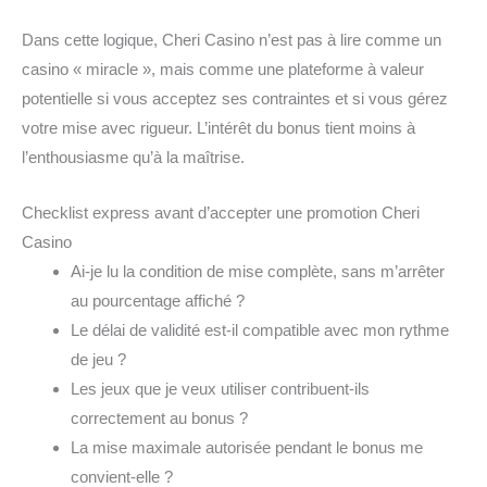
Dans cette logique, Cheri Casino n’est pas à lire comme un
casino « miracle », mais comme une plateforme à valeur
potentielle si vous acceptez ses contraintes et si vous gérez
votre mise avec rigueur. L’intérêt du bonus tient moins à
l’enthousiasme qu’à la maîtrise.
Checklist express avant d’accepter une promotion Cheri
Casino
Ai-je lu la condition de mise complète, sans m’arrêter
au pourcentage affiché ?
Le délai de validité est-il compatible avec mon rythme
de jeu ?
Les jeux que je veux utiliser contribuent-ils
correctement au bonus ?
La mise maximale autorisée pendant le bonus me
convient-elle ?