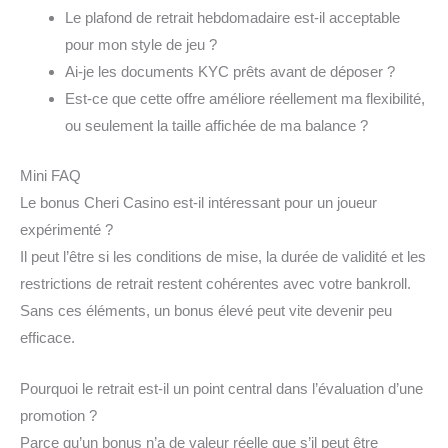
Le plafond de retrait hebdomadaire est-il acceptable
pour mon style de jeu ?
Ai-je les documents KYC prêts avant de déposer ?
Est-ce que cette offre améliore réellement ma flexibilité,
ou seulement la taille affichée de ma balance ?
Mini FAQ
Le bonus Cheri Casino est-il intéressant pour un joueur
expérimenté ?
Il peut l’être si les conditions de mise, la durée de validité et les
restrictions de retrait restent cohérentes avec votre bankroll.
Sans ces éléments, un bonus élevé peut vite devenir peu
efficace.
Pourquoi le retrait est-il un point central dans l’évaluation d’une
promotion ?
Parce qu’un bonus n’a de valeur réelle que s’il peut être