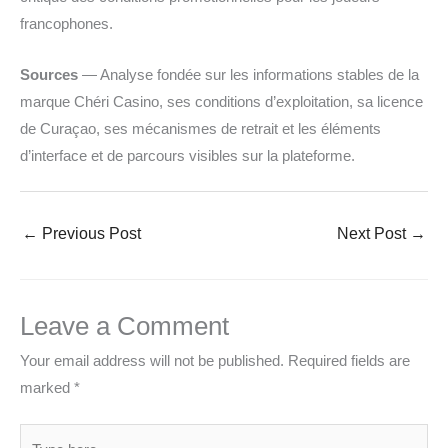
francophones.
Sources
— Analyse fondée sur les informations stables de la
marque Chéri Casino, ses conditions d’exploitation, sa licence
de Curaçao, ses mécanismes de retrait et les éléments
d’interface et de parcours visibles sur la plateforme.
←
Previous Post
Next Post
→
Leave a Comment
Your email address will not be published.
Required fields are
marked
*
Type