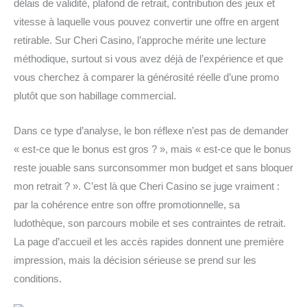
délais de validité, plafond de retrait, contribution des jeux et
vitesse à laquelle vous pouvez convertir une offre en argent
retirable. Sur Cheri Casino, l’approche mérite une lecture
méthodique, surtout si vous avez déjà de l’expérience et que
vous cherchez à comparer la générosité réelle d’une promo
plutôt que son habillage commercial.
Dans ce type d’analyse, le bon réflexe n’est pas de demander
« est-ce que le bonus est gros ? », mais « est-ce que le bonus
reste jouable sans surconsommer mon budget et sans bloquer
mon retrait ? ». C’est là que Cheri Casino se juge vraiment :
par la cohérence entre son offre promotionnelle, sa
ludothèque, son parcours mobile et ses contraintes de retrait.
La page d’accueil et les accès rapides donnent une première
impression, mais la décision sérieuse se prend sur les
conditions.