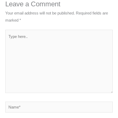
Leave a Comment
Your email address will not be published.
Required fields are
marked
*
Type
here..
Name*