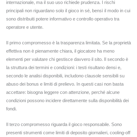
internazionale, ma il suo uso richiede prudenza. I rischi
principali non riguardano solo il gioco in sé, bensì il modo in cui
sono distribuiti potere informativo e controllo operativo tra
operatore e utente.
Il primo compromesso è la trasparenza limitata. Se la proprietà
effettiva non è pienamente chiara, il giocatore ha meno
elementi per valutare chi gestisce davvero il sito. Il secondo è
la struttura dei termini e condizioni: i testi risultano densi e,
secondo le analisi disponibili, includono clausole sensibili su
abuso dei bonus e limiti di prelievo. In questi casi non basta
accettare: bisogna leggere con attenzione, perché alcune
condizioni possono incidere direttamente sulla disponibilità dei
fondi.
Il terzo compromesso riguarda il gioco responsabile. Sono
presenti strumenti come limiti di deposito giornalieri, cooling-off