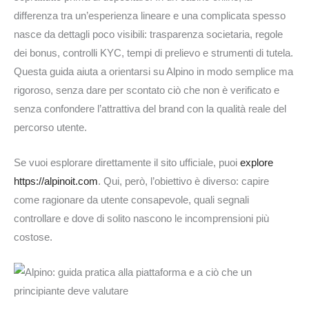
differenza tra un’esperienza lineare e una complicata spesso
nasce da dettagli poco visibili: trasparenza societaria, regole
dei bonus, controlli KYC, tempi di prelievo e strumenti di tutela.
Questa guida aiuta a orientarsi su Alpino in modo semplice ma
rigoroso, senza dare per scontato ciò che non è verificato e
senza confondere l’attrattiva del brand con la qualità reale del
percorso utente.
Se vuoi esplorare direttamente il sito ufficiale, puoi
explore
https://alpinoit.com
. Qui, però, l’obiettivo è diverso: capire
come ragionare da utente consapevole, quali segnali
controllare e dove di solito nascono le incomprensioni più
costose.