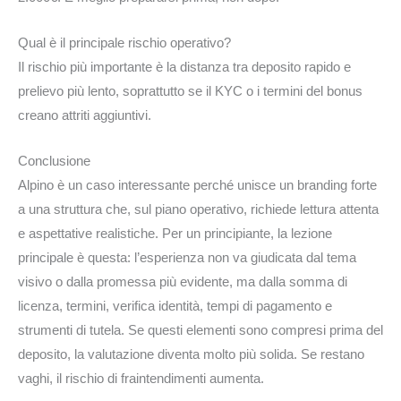
Qual è il principale rischio operativo?
Il rischio più importante è la distanza tra deposito rapido e
prelievo più lento, soprattutto se il KYC o i termini del bonus
creano attriti aggiuntivi.
Conclusione
Alpino è un caso interessante perché unisce un branding forte
a una struttura che, sul piano operativo, richiede lettura attenta
e aspettative realistiche. Per un principiante, la lezione
principale è questa: l’esperienza non va giudicata dal tema
visivo o dalla promessa più evidente, ma dalla somma di
licenza, termini, verifica identità, tempi di pagamento e
strumenti di tutela. Se questi elementi sono compresi prima del
deposito, la valutazione diventa molto più solida. Se restano
vaghi, il rischio di fraintendimenti aumenta.