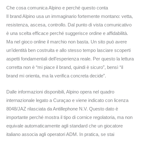
Che cosa comunica Alpino e perché questo conta
Il brand Alpino usa un immaginario fortemente montano: vetta,
resistenza, ascesa, controllo. Dal punto di vista comunicativo
è una scelta efficace perché suggerisce ordine e affidabilità.
Ma nel gioco online il marchio non basta. Un sito può avere
un’identità ben costruita e allo stesso tempo lasciare scoperti
aspetti fondamentali dell’esperienza reale. Per questo la lettura
corretta non è “mi piace il brand, quindi è sicuro”, bensì “il
brand mi orienta, ma la verifica concreta decide”.
Dalle informazioni disponibili, Alpino opera nel quadro
internazionale legato a Curaçao e viene indicato con licenza
8048/JAZ rilasciata da Antillephone N.V. Questo dato è
importante perché mostra il tipo di cornice regolatoria, ma non
equivale automaticamente agli standard che un giocatore
italiano associa agli operatori ADM. In pratica, se stai