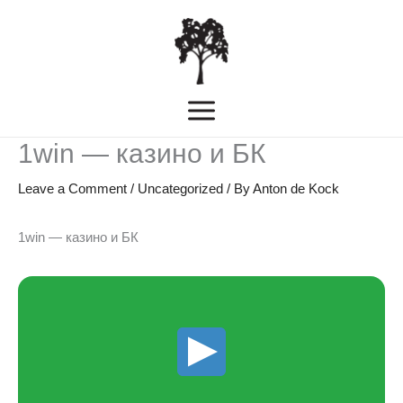
Skip
MAIN
to
MENU
content
1win — казино и БК
Leave a Comment
/
Uncategorized
/ By
Anton de Kock
1win — казино и БК