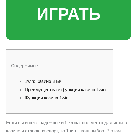
ИГРАТЬ
Содержимое
1win: Казино и БК
Преимущества и функции казино 1win
Функции казино 1win
Если вы ищете надежное и безопасное место для игры в
казино и ставок на спорт, то 1вин – ваш выбор. В этом