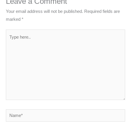
Leave a Comment
Your email address will not be published.
Required fields are
marked
*
Type
here..
Name*