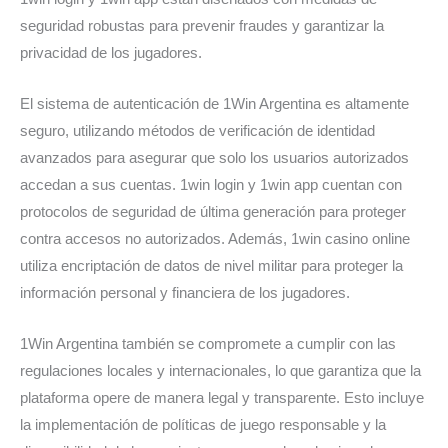
seguridad robustas para prevenir fraudes y garantizar la
privacidad de los jugadores.
El sistema de autenticación de 1Win Argentina es altamente
seguro, utilizando métodos de verificación de identidad
avanzados para asegurar que solo los usuarios autorizados
accedan a sus cuentas. 1win login y 1win app cuentan con
protocolos de seguridad de última generación para proteger
contra accesos no autorizados. Además, 1win casino online
utiliza encriptación de datos de nivel militar para proteger la
información personal y financiera de los jugadores.
1Win Argentina también se compromete a cumplir con las
regulaciones locales y internacionales, lo que garantiza que la
plataforma opere de manera legal y transparente. Esto incluye
la implementación de políticas de juego responsable y la