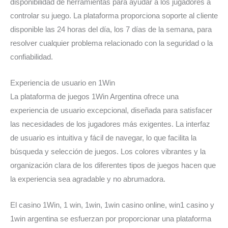
disponibilidad de herramientas para ayudar a los jugadores a
controlar su juego. La plataforma proporciona soporte al cliente
disponible las 24 horas del día, los 7 días de la semana, para
resolver cualquier problema relacionado con la seguridad o la
confiabilidad.
Experiencia de usuario en 1Win
La plataforma de juegos 1Win Argentina ofrece una
experiencia de usuario excepcional, diseñada para satisfacer
las necesidades de los jugadores más exigentes. La interfaz
de usuario es intuitiva y fácil de navegar, lo que facilita la
búsqueda y selección de juegos. Los colores vibrantes y la
organización clara de los diferentes tipos de juegos hacen que
la experiencia sea agradable y no abrumadora.
El casino 1Win, 1 win, 1win, 1win casino online, win1 casino y
1win argentina se esfuerzan por proporcionar una plataforma