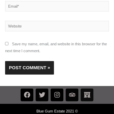
Email*
Website
Save my name, email, and website in this browser for the
next time I comment.
F
T
I
T
H
a
w
n
r
o
c
i
s
i
t
e
t
t
p
e
Blue Gum Estate 2021 ©