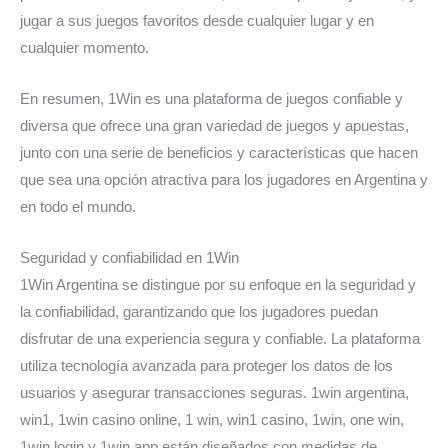
jugar a sus juegos favoritos desde cualquier lugar y en
cualquier momento.
En resumen, 1Win es una plataforma de juegos confiable y
diversa que ofrece una gran variedad de juegos y apuestas,
junto con una serie de beneficios y características que hacen
que sea una opción atractiva para los jugadores en Argentina y
en todo el mundo.
Seguridad y confiabilidad en 1Win
1Win Argentina se distingue por su enfoque en la seguridad y
la confiabilidad, garantizando que los jugadores puedan
disfrutar de una experiencia segura y confiable. La plataforma
utiliza tecnología avanzada para proteger los datos de los
usuarios y asegurar transacciones seguras. 1win argentina,
win1, 1win casino online, 1 win, win1 casino, 1win, one win,
1win login y 1win app están diseñados con medidas de