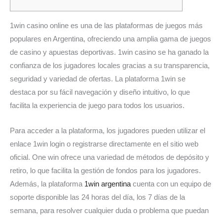
1win casino online es una de las plataformas de juegos más
populares en Argentina, ofreciendo una amplia gama de juegos
de casino y apuestas deportivas. 1win casino se ha ganado la
confianza de los jugadores locales gracias a su transparencia,
seguridad y variedad de ofertas. La plataforma 1win se
destaca por su fácil navegación y diseño intuitivo, lo que
facilita la experiencia de juego para todos los usuarios.
Para acceder a la plataforma, los jugadores pueden utilizar el
enlace 1win login o registrarse directamente en el sitio web
oficial. One win ofrece una variedad de métodos de depósito y
retiro, lo que facilita la gestión de fondos para los jugadores.
Además, la plataforma
1win argentina
cuenta con un equipo de
soporte disponible las 24 horas del día, los 7 días de la
semana, para resolver cualquier duda o problema que puedan