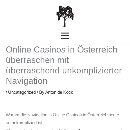
Skip
MAIN
to
MENU
content
Online Casinos in Österreich
überraschen mit
überraschend unkomplizierter
Navigation
/
Uncategorized
/ By
Anton de Kock
Warum die Navigation in Online Casinos in Österreich heute
so unkompliziert ist