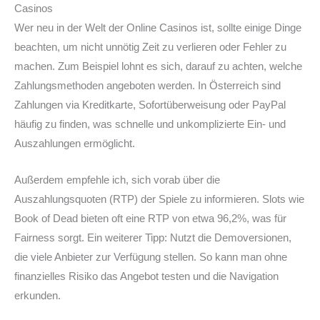
Casinos
Wer neu in der Welt der Online Casinos ist, sollte einige Dinge
beachten, um nicht unnötig Zeit zu verlieren oder Fehler zu
machen. Zum Beispiel lohnt es sich, darauf zu achten, welche
Zahlungsmethoden angeboten werden. In Österreich sind
Zahlungen via Kreditkarte, Sofortüberweisung oder PayPal
häufig zu finden, was schnelle und unkomplizierte Ein- und
Auszahlungen ermöglicht.
Außerdem empfehle ich, sich vorab über die
Auszahlungsquoten (RTP) der Spiele zu informieren. Slots wie
Book of Dead bieten oft eine RTP von etwa 96,2%, was für
Fairness sorgt. Ein weiterer Tipp: Nutzt die Demoversionen,
die viele Anbieter zur Verfügung stellen. So kann man ohne
finanzielles Risiko das Angebot testen und die Navigation
erkunden.