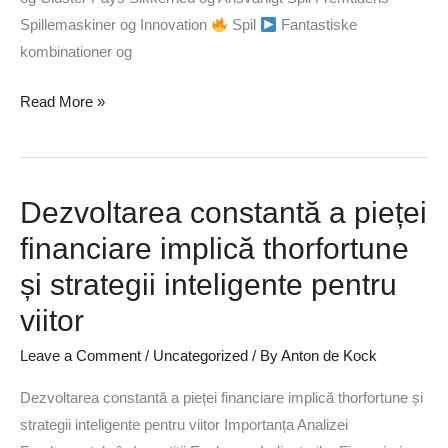
Spillemaskiner og Innovation
Spil
Fantastiske
kombinationer og
Read More »
Dezvoltarea constantă a pieței
Dezvoltarea
constantă
financiare implică thorfortune
a
și strategii inteligente pentru
pieței
viitor
financiare
implică
Leave a Comment
/
Uncategorized
/ By
Anton de Kock
thorfortune
și
Dezvoltarea constantă a pieței financiare implică thorfortune și
strategii
strategii inteligente pentru viitor Importanța Analizei