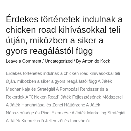
Érdekes történetek indulnak a
Érdekes
történetek
chicken road kihívásokkal teli
indulnak
útján, miközben a siker a
a
gyors reagálástól függ
chicken
road
Leave a Comment
/
Uncategorized
/ By
Anton de Kock
kihívásokkal
teli
Érdekes történetek indulnak a chicken road kihívásokkal teli
útján,
útján, miközben a siker a gyors reagálástól függ A Játék
miközben
Mechanikája és Stratégiái A Pontozási Rendszer és a
a
Rekordok A "Chicken Road" Játék Fejlesztésének Módszerei
siker
A Játék Hanghatásai és Zenei Háttérzene A Játék
a
Népszerűsége és Piaci Elemzése A Játék Marketing Stratégiái
gyors
A Játék Kiemelkedő Jellemzői és Innovációi
reagálástól