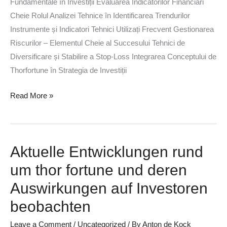
inteligente
Fundamentale în Investiții Evaluarea Indicatorilor Financiari
pentru
Cheie Rolul Analizei Tehnice în Identificarea Trendurilor
viitor
Instrumente și Indicatori Tehnici Utilizați Frecvent Gestionarea
Riscurilor – Elementul Cheie al Succesului Tehnici de
Diversificare și Stabilire a Stop-Loss Integrarea Conceptului de
Thorfortune în Strategia de Investiții
Read More »
Aktuelle Entwicklungen rund
Aktuelle
Entwicklungen
um thor fortune und deren
rund
Auswirkungen auf Investoren
um
beobachten
thor
fortune
Leave a Comment
/
Uncategorized
/ By
Anton de Kock