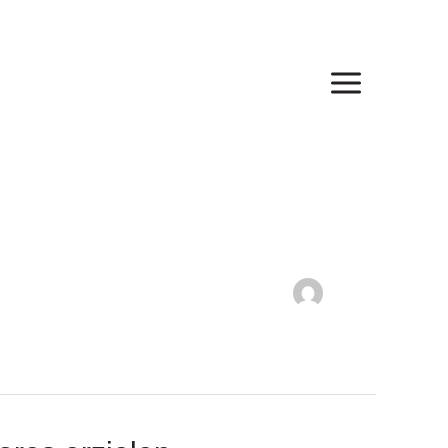
MAIN
MENU