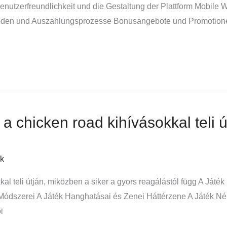
utzerfreundlichkeit und die Gestaltung der Plattform Mobile We
oden und Auszahlungsprozesse Bonusangebote und Promotionen
a chicken road kihívásokkal teli ú
k
kal teli útján, miközben a siker a gyors reagálástól függ A Ját
Módszerei A Játék Hanghatásai és Zenei Háttérzene A Játék Né
i