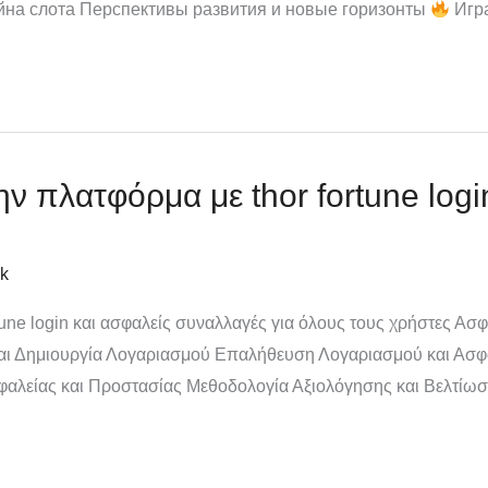
йна слота Перспективы развития и новые горизонты
Игр
 πλατφόρμα με thor fortune logi
k
une login και ασφαλείς συναλλαγές για όλους τους χρήστες Α
και Δημιουργία Λογαριασμού Επαλήθευση Λογαριασμού και Ασ
φαλείας και Προστασίας Μεθοδολογία Αξιολόγησης και Βελτίω