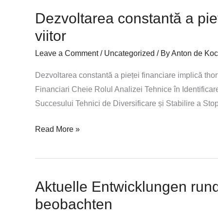
i
Dezvoltarea constantă a piețe
Dezvoltarea
dag
constantă
viitor
a
Leave a Comment
/
Uncategorized
/ By
Anton de Koc
pieței
financiare
Dezvoltarea constantă a pieței financiare implică thorf
implică
Financiari Cheie Rolul Analizei Tehnice în Identificar
thorfortune
Succesului Tehnici de Diversificare și Stabilire a Sto
și
strategii
Read More »
inteligente
pentru
viitor
Aktuelle Entwicklungen run
Aktuelle
Entwicklungen
beobachten
rund